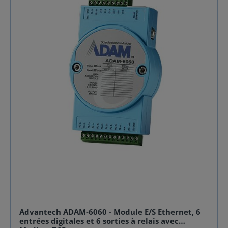
Advantech ADAM-6060 - Module E/S Ethernet, 6
entrées digitales et 6 sorties à relais avec