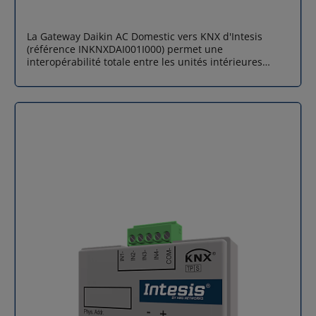
La Gateway Daikin AC Domestic vers KNX d'Intesis
(référence INKNXDAI001I000) permet une
interopérabilité totale entre les unités intérieures
Daikin (gamme Domestic) et le protocole standard
mondial KNX. Contrairement à de simples interfaces
de commande, cet AC Gateway assure une
communication bidirectionnelle : vous pouvez envoyer
des consignes (température, mode, ventilation) et
recevoir en temps réel l'état de l'unité (erreurs,
consommation, heures de fonctionnement). Grâce à
ses dimensions ultra-compactes, elle s'installe
directement à l'intérieur de l'unité intérieure du
climatiseur, garantissant une discrétion totale et une
installation simplifiée sans câblage complexe
apparent. Intégration native via ETS et interopérabilité
totale L'un des points forts de cette passerelle de
climatisation est sa configuration via l'outil standard
ETS (Engineering Tool Software). Elle est nativement
compatible avec tous les thermostats KNX du marché
grâce à la disponibilité de tous les objets DPT
nécessaires. Cela permet aux intégrateurs d'utiliser
leurs périphériques favoris pour piloter les unités de
climatisation Daikin, offrant une flexibilité de design et