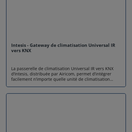
Intesis - Gateway de climatisation Universal IR
vers KNX
La passerelle de climatisation Universal IR vers KNX
d’Intesis, distribuée par Airicom, permet d’intégrer
facilement n’importe quelle unité de climatisation
équipée d’un récepteur infrarouge dans un système
KNX Data Secure. Fiable, sécurisée et universelle, elle
s’adresse aussi bien aux installations résidentielles
qu’aux projets tertiaires et hôteliers. Caractéristiques
clés du gateway de climatisation Universal IR vers KNX
Sécurité avancée avec KNX Data Secure : La passerelle
est certifiée KNX Data Secure, garantissant un
chiffrement des communications et une conformité
totale avec les standards européens de cybersécurité.