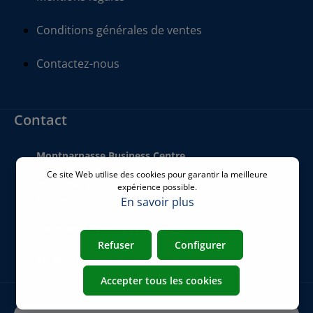
Conditions générales de ventes
Contactez-nous
Contact
Montparnasse Business Centre
140 bis Rue de Rennes
Ce site Web utilise des cookies pour garantir la meilleure
75006 Paris
expérience possible.
France
En savoir plus
Téléphone
:
+33 01 77 62 46 24
Refuser
Configurer
Email
:
commercial@airicom.fr
Accepter tous les cookies