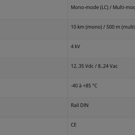
Mono-mode (LC) / Multi-mod
10 km (mono) / 500 m (multi
4 kV
12..35 Vdc / 8..24 Vac
-40 à +85 °C
Rail DIN
CE