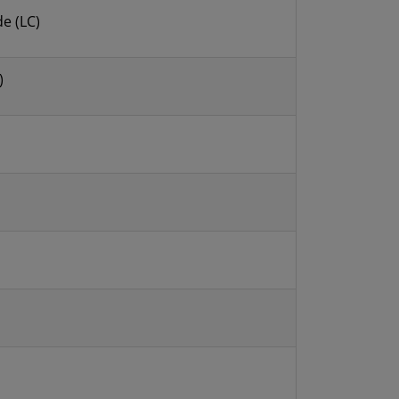
e (LC)
)