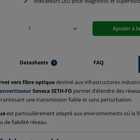
Indicateurs LED pour diagnostic et supervisi
Ajouter à l
Datasheets
FAQ
1
net vers fibre optique
destiné aux infrastructures industri
onvertisseur
Seneca SETH-FO
permet d’étendre des réseau
arantissant une transmission fiable et sans perturbation.
que
est particulièrement adapté aux environnements où la fi
 de fiabilité réseau.