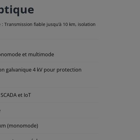
optique
: Transmission fiable jusqu’à 10 km, isolation
 monomode et multimode
on galvanique 4 kV pour protection
 SCADA et IoT
e
10 km (monomode)