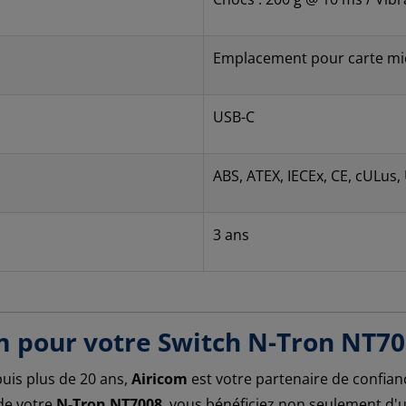
Emplacement pour carte mic
USB-C
ABS, ATEX, IECEx, CE, cULus
3 ans
m pour votre Switch N-Tron NT70
puis plus de 20 ans,
Airicom
est votre partenaire de confian
 de votre
N-Tron NT7008
, vous bénéficiez non seulement d'