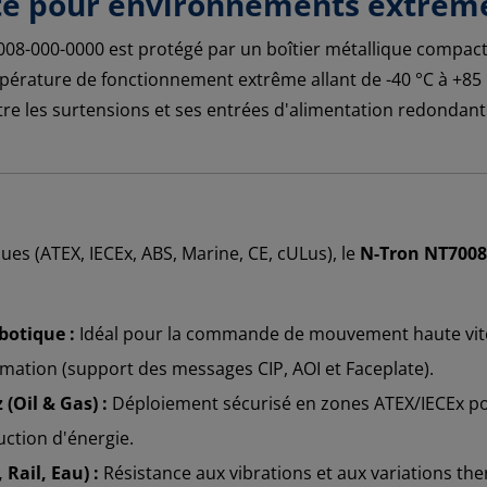
ste pour environnements extrêm
008-000-0000 est protégé par un boîtier métallique compact I
pérature de fonctionnement extrême allant de -40 °C à +85 °
contre les surtensions et ses entrées d'alimentation redonda
dues (ATEX, IECEx, ABS, Marine, CE, cULus), le
N-Tron NT7008
botique :
Idéal pour la commande de mouvement haute vite
ation (support des messages CIP, AOI et Faceplate).
(Oil & Gas) :
Déploiement sécurisé en zones ATEX/IECEx pou
uction d'énergie.
Rail, Eau) :
Résistance aux vibrations et aux variations ther