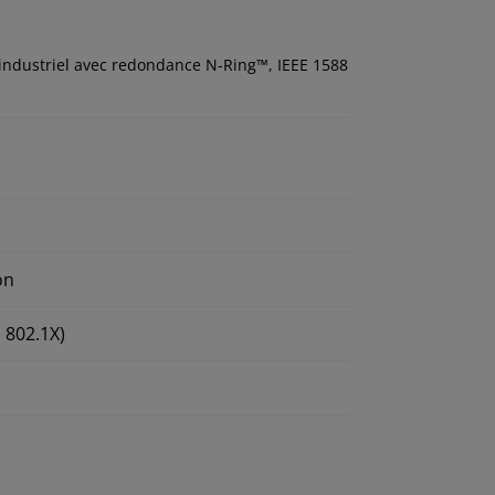
industriel avec redondance N-Ring™, IEEE 1588
on
 802.1X)