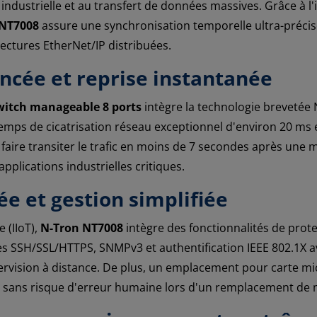
ndustrielle et au transfert de données massives. Grâce à l'
NT7008
assure une synchronisation temporelle ultra-précis
ctures EtherNet/IP distribuées.
cée et reprise instantanée
witch manageable 8 ports
intègre la technologie brevetée 
mps de cicatrisation réseau exceptionnel d'environ 20 ms 
 faire transiter le trafic en moins de 7 secondes après une
pplications industrielles critiques.
ée et gestion simplifiée
e (IIoT),
N-Tron NT7008
intègre des fonctionnalités de prot
s SSH/SSL/HTTPS, SNMPv3 et authentification IEEE 802.1X ave
upervision à distance. De plus, un emplacement pour carte 
il, sans risque d'erreur humaine lors d'un remplacement de 