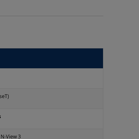
seT)
s
 N-View 3