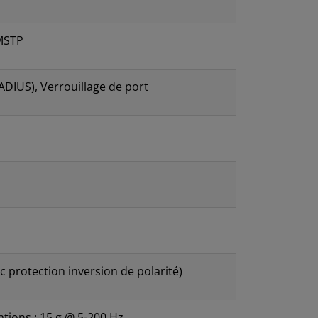
 MSTP
ADIUS), Verrouillage de port
 protection inversion de polarité)
ations : 15 g @ 5-200 Hz