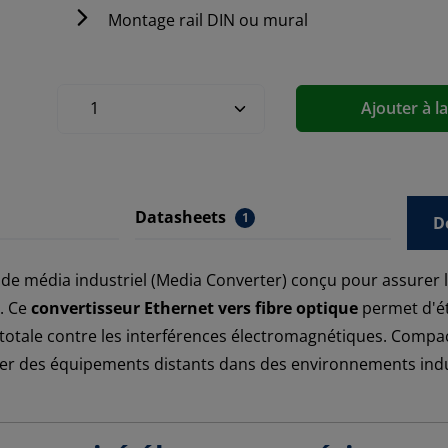
Montage rail DIN ou mural
Ajouter à l
Datasheets
1
D
 de média industriel (Media Converter) conçu pour assurer l
e. Ce
convertisseur Ethernet vers fibre optique
permet d'ét
 totale contre les interférences électromagnétiques. Compac
lier des équipements distants dans des environnements indust