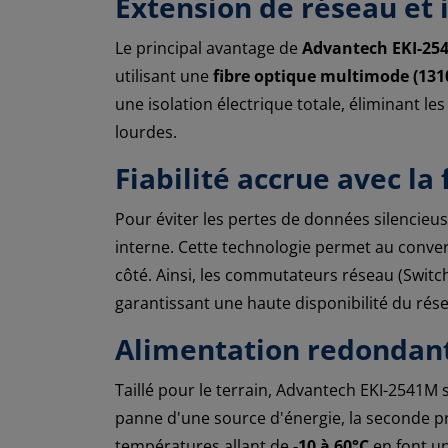
Extension de réseau et
Le principal avantage de
Advantech EKI-25
utilisant une
fibre optique multimode (13
une isolation électrique totale, éliminant le
lourdes.
Fiabilité accrue avec la
Pour éviter les pertes de données silencieu
interne. Cette technologie permet au convert
côté. Ainsi, les commutateurs réseau (Switc
garantissant une haute disponibilité du rés
Alimentation redondant
Taillé pour le terrain, Advantech EKI-2541M
panne d'une source d'énergie, la seconde pre
températures allant de
-10 à 60°C
en font un