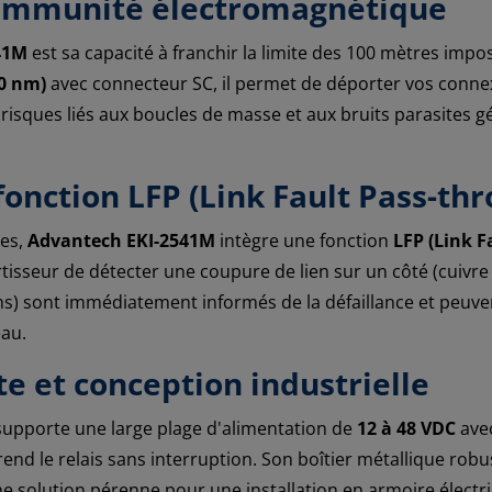
 immunité électromagnétique
41M
est sa capacité à franchir la limite des 100 mètres impo
10 nm)
avec connecteur SC, il permet de déporter vos conne
s risques liés aux boucles de masse et aux bruits parasites 
 fonction LFP (Link Fault Pass-th
ses,
Advantech EKI-2541M
intègre une fonction
LFP (Link F
isseur de détecter une coupure de lien sur un côté (cuivre o
hs) sont immédiatement informés de la défaillance et peuve
eau.
e et conception industrielle
 supporte une large plage d'alimentation de
12 à 48 VDC
ave
nd le relais sans interruption. Son boîtier métallique robus
e solution pérenne pour une installation en armoire électr