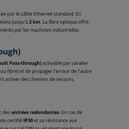
sée par le câble Ethernet standard. En
xions jusqu'à
2 km
. La fibre optique offre
générés par les machines industrielles
rough)
ault Pass-through)
activable par cavalier
u fibre) et de propager l'erreur de l'autre
nt activer des chemins de secours,
c des
entrées redondantes
. En cas de
te certifié
IP30
et sa résistance aux
ique sur rail DIN ou en montage mural.