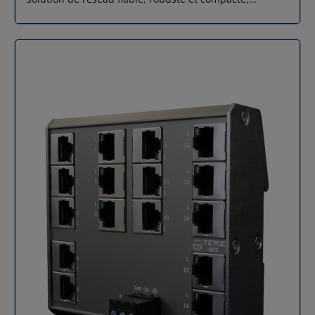
(50/60 Hz) / 24 VDC Plage de tension 8–28 VAC / 9–36
parfaitement adaptée aux environnements industriels
VDC Température de fonctionnement -40°C à +70°C
contraignants. Il permet d'étendre efficacement vos
Température de stockage -40°C à +85°C Humidité
connexions réseau sans configuration préalable, grâce
relative 0 à 95 % (sans condensation) Protection
à sa technologie Plug & Play. Points forts du TERZ NITE-
électrique Contre les surtensions et les inversions de
RS8-1100 Boîtier métallique compact : Fabriqué en
polarité Certifications CE, DIN EN 60950-1, EMC, EN
aluminium anodisé et acier inoxydable, il offre une
61373, EN 45545
résistance accrue aux chocs et vibrations, tout en
tenant dans les espaces réduits (seulement 22,5 mm
de largeur). Installation sur rail DIN : Montage sécurisé
et rapide sur rail DIN 35 mm, idéal pour une
intégration propre dans une armoire électrique. Large
plage d'alimentation : Fonctionne avec une tension de
8 à 28 V AC / 9 à 36 V DC, pour une compatibilité
étendue avec les alimentations industrielles standard.
Excellente tolérance thermique : Utilisable dans des
conditions extrêmes avec une plage de température de
fonctionnement allant de -40°C à +70°C. Protection
électrique intégrée : Limitation du courant d’appel,
protection contre l’inversion de polarité et les
surtensions garantissent une longévité accrue.
Interopérabilité réseau : Totalement compatible avec
PROFINET, il prend également en charge les protocoles
LLDP et PTCP, facilitant son intégration dans les
infrastructures automatisées modernes. Pourquoi