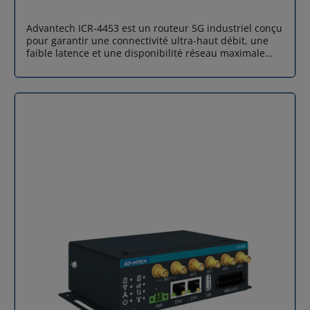
-40 à +70°C Température de stockage : -40 à +85°C
Humidité relative : 0 à 95 % (sans condensation)
Advantech ICR-4453 est un routeur 5G industriel conçu
Certifications CE, EN 60950-1 CEM : EN 61000-6-2 /
pour garantir une connectivité ultra-haut débit, une
55024, EN 61000-6-4 / 55032 Résistance mécanique :
faible latence et une disponibilité réseau maximale
EN 61373
dans les environnements IoT, M2M et industriels les
plus exigeants. Compatible 5G NR (NSA & SA), LTE-A
Pro et 3G, ce routeur ICR-4453 assure une continuité
de service optimale, même en zones à couverture
limitée.Grâce à sa plateforme v4 intégrant un CPU ARM
Cortex-A72 Quad-Core 1200 MHz, 1 Go de RAM et 4 Go
eMMC, Advantech ICR-4453 se positionne comme un
véritable gateway Edge Computing, capable d’exécuter
des applications avancées (Docker, Node-RED, Router
Apps…). Robuste, sécurisé (TPM 2.0) et conçu pour des
températures extrêmes (-40°C à +75°C), ce routeur 5G
industriel ICR-4453 est idéal pour l’industrie 4.0, la
vidéosurveillance, les réseaux critiques, les systèmes
de transport et les infrastructures intelligentes. 5G
industrielle : débit gigabit et faible latence Doté de la
connectivité 5G NR Sub-6 GHz, Advantech ICR-4453
atteint jusqu’à 2,5 Gbps en téléchargement,
garantissant une transmission fluide pour les
applications à haut volume de données : vidéo HD,
supervision, maintenance prédictive, réseaux