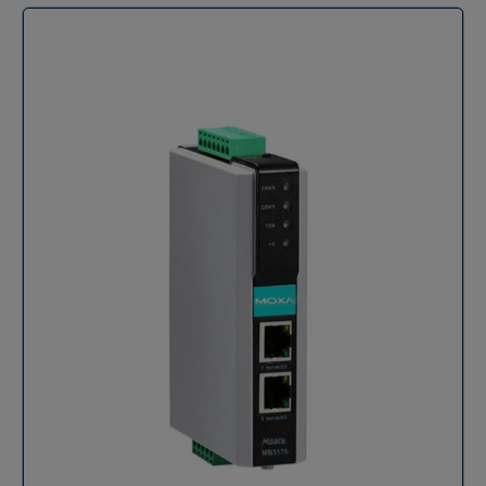
1 port Ethernet, 1 port RS-232/422/485 16 maîtres TCP
simultanés, jusqu'à 32 requêtes par maître Installation
matérielle facile Description de la passerelle Modbus
RTU ou ASCII vers Ethernet Moxa MGate MB3180
Optimisez votre réseau Modbus avec la passerelle
Moxa MGate MB3180, une solution incontournable
pour la conversion entre les protocoles Modbus
RTU/ASCII et Modbus TCP. Conçue pour simplifier
l'intégration des réseaux Modbus, cette passerelle à 1
port permet de connecter jusqu'à 16 maîtres Modbus
TCP simultanément, tout en prenant en charge jusqu'à
31 esclaves RTU/ASCII par port série. Intégration facile
des réseaux Modbus Avec Moxa MGate MB3180,
l'intégration des dispositifs esclaves Modbus série
dans un réseau Modbus TCP existant n'a jamais été
aussi simple. Que vous ayez besoin d'accéder à des
esclaves TCP depuis des maîtres série ou vice versa,
cette passerelle offre une compatibilité exceptionnelle
avec presque tous les réseaux Modbus. Grâce au
routage IP et TCP, MGate MB3180 vous permet de
personnaliser facilement l'accès à vos différents
appareils. Solutions économiques et haute densité La
passerelle Modbus RTU ou ASCII vers Ethernet MGate
MB3180 est conçue pour gérer une haute densité de
nœuds Modbus tout en restant économique. Avec la