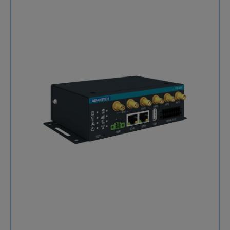
RS232, RS485, CAN Bus, 2 entrées + 2 sorties digitales,
4261 permet de connecter vos équipements hérités
1 port USB 2.0, microSD, double SIM + eSIM Ready. Une
(legacy) directement aux réseaux cellulaires du futur,
option WiFi double bande 3×3 MIMO est disponible.
facilitant ainsi la convergence entre l'OT et l'IT.
Robustesse industrielle certifiée Conçu pour
Connectivité industrielle étendue (Série & I/O) La force
fonctionner dans des conditions extrêmes, il résiste
majeure du ICR-4261 réside dans sa polyvalence
aux chocs, vibrations et températures étendues. Son
matérielle. Contrairement aux modèles standards, il
boîtier métallique IP30 et ses certifications (EN, CE,
est équipé de 2 ports série indépendants
GCF…) garantissent une fiabilité durable. Cas
(RS232/RS485) et de 6 interfaces numériques (4 DI / 2
d’application Advantech ICR-4453 s’impose comme un
DO). Cette configuration permet de piloter des
routeur 5G industriel polyvalent pour des secteurs
équipements industriels, de lire des capteurs Modbus
exigeants : Industrie 4.0 : supervision d’équipements,
ou de déclencher des alarmes à distance sans
robotique, MES, maintenance prédictive. Transport et
nécessiter de convertisseurs supplémentaires,
mobilité : véhicules connectés, systèmes embarqués,
simplifiant ainsi votre architecture réseau.
signalisation, ITS. Vidéosurveillance & sécurité :
Performance 5G et latence ultra-réduite Grâce à la
transmission vidéo HD 5G, protection de sites
technologie 5G NR (Release 16), ICR-4261 offre une
sensibles. Énergie & utilities : postes électriques,
réactivité sans précédent pour les applications
mesure intelligente, téléconduite, SCADA. Smart City :
industrielles critiques. Que ce soit en mode SA
feux intelligents, panneaux d’information, capteurs
(Standalone) ou NSA (Non-Standalone), ce routeur 5G
environnementaux. Réseaux critiques : continuité de
industriel garantit une latence minimale, essentielle
service, basculement multi-opérateurs, VPN sécurisés.
pour le contrôle-commande à distance. Avec des
Spécifications techniques – Advantech ICR-4453
débits de pointe à 3.4 Gbps, il assure une bande
Caractéristiques Détails CPU Quad-Core ARM Cortex-
passante confortable pour les flux de données massifs.
A72 1200 MHz Mémoire 1024 MB RAM, 4096 MB eMMC
Plateforme de calcul Edge robuste Propulsé par un
Sécurité TPM 2.0, Tamper Button Ethernet 5× Gigabit
processeur Quad-Core ARM Cortex-A53 à 1.6 GHz et 1
RJ45 (4 switch + 1 indépendant), option 4× PoE+ SFP 1×