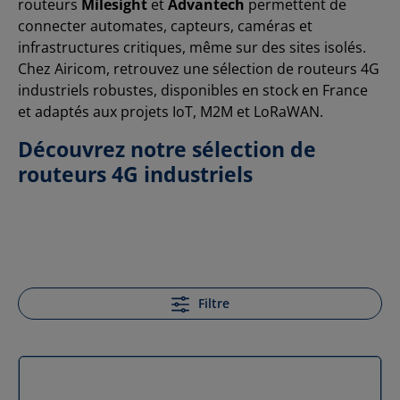
routeurs
Milesight
et
Advantech
permettent de
connecter automates, capteurs, caméras et
infrastructures critiques, même sur des sites isolés.
Chez Airicom, retrouvez une sélection de routeurs 4G
industriels robustes, disponibles en stock en France
et adaptés aux projets IoT, M2M et LoRaWAN.
Découvrez notre sélection de
routeurs 4G industriels
Filtre