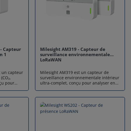
- Capteur
Milesight AM319 - Capteur de
n 1
surveillance environnementale
LoRaWAN
 un capteur
Milesight AM319 est un capteur de
 (CO₂,
surveillance environnementale intérieur
çu pour
ultra-complet, conçu pour analyser en
lité de l’air
temps réel tous les paramètres
e, il
essentiels de la qualité de l’air et du
ancées pour
confort intérieur. Ce capteur LoRaWAN
se de
compact intègre plusieurs capteurs
n design
haute précision permettant de mesurer
es fiables,
la température, l’humidité, la
ale pour
luminosité, le CO₂, les particules fines
n confort
(PM2.5/PM10), les TVOC, la pression
 vie ou de
barométrique ainsi que les niveaux de