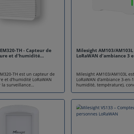
 EM320-TH - Capteur de
Milesight AM103/AM103L 
ure et d'humidité
LoRaWAN d'ambiance 3 e
EM320-TH est un capteur de
Milesight AM103/AM103L est
re et d’humidité LoRaWAN
LoRaWAN d’ambiance 3-en-1
 la surveillance
humidité, température), con
entale à distance dans des
surveiller efficacement la qua
ents professionnels.
intérieur. Compact et modern
 discret, ce capteur
intègre des technologies av
intègre facilement dans des
offrir une surveillance préci
 variés nécessitant des
l’environnement. Grâce à so
ables, une autonomie longue
innovant et à ses performanc
une communication longue
il constitue une solution idé
éseau LoRaWAN®. Capteur
assurer un air plus sain et u
ture et d’humidité haute
optimal dans vos espaces de