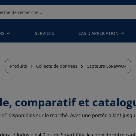
RS
SERVICES
CAS D'APPLICATION
Produits
Collecte de données
Capteurs LoRaWAN
, comparatif et catalogu
IoT disponibles sur le marché. Avec une portée allant jusq
ing, d'Industrie 4.0 ou de Smart City, le choix de votre capt