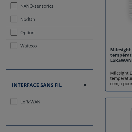
NANO-sensorics
NodOn
Option
Watteco
Milesight
températ
LoRaWAN
Milesight 
températu
conçu pour
INTERFACE SANS FIL
environnem
environnem
Compact et
LoRaWAN
LoRaWAN s’
projets IoT
mesures fi
durée et 
portée via r
de tempéra