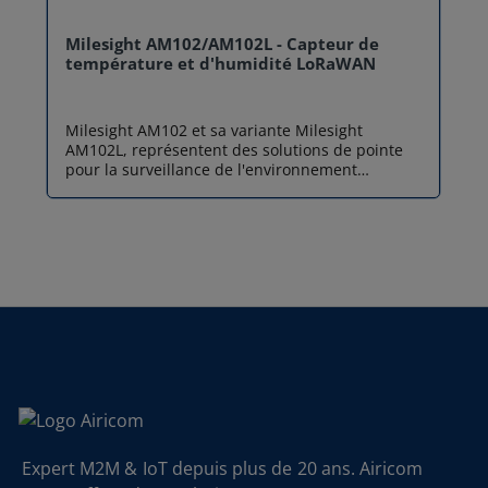
Milesight AM102/AM102L - Capteur de
température et d'humidité LoRaWAN
Milesight AM102 et sa variante Milesight
AM102L, représentent des solutions de pointe
pour la surveillance de l'environnement
intérieur. Conçus pour répondre aux défis
actuels en matière de santé et d'efficacité
énergétique, ces capteurs de température et
d'humidité LoRaWAN offrent une analyse
précise et en temps réel du confort thermique
dans tous types de bâtiments. Que vous optiez
pour le modèle Milesight AM102 avec son écran
E-ink bien visible ou pour le modèle Milesight
AM102L, qui privilégie discrétion et autonomie,
vous faites le choix d'un capteur LoRaWAN
robuste, capable de transformer vos données
environnementales en actions concrètes. AM102
dispose d’un écran E-Ink de 2,13 pouces pour
afficher les données en temps réel, tandis que
l’AM102L se concentre sur la performance et
Expert M2M & IoT depuis plus de 20 ans. Airicom
l’autonomie. Modèles disponibles : AM102 vs