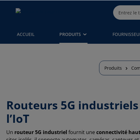
ACCUEIL
PRODUITS
FOURNISSEU
Produits
Com
Routeurs 5G industriels 
l’IoT
Un
routeur 5G industriel
fournit une
connectivité haut 
sites isolés, il connecte automates, caméras, capteurs e