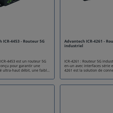
 ICR-4453 - Routeur 5G
Advantech ICR-4261 - Ro
l
industriel
ICR-4453 est un routeur 5G
ICR-4261 : Routeur 5G industr
 conçu pour garantir une
en-un avec interfaces série e
é ultra-haut débit, une faible
4261 est la solution de conne
une disponibilité réseau
plus complète de la nouvel
ans les environnements IoT,
d'Advantech. Ce routeur 5G i
ustriels les plus exigeants.
haute performance ne se co
 5G NR (NSA & SA), LTE-A Pro
de fournir un accès internet 
routeur ICR-4453 assure une
rapide ; il agit comme une vé
 de service optimale, même
passerelle de communicatio
 couverture limitée.Grâce à sa
universelle. Grâce à l'intégr
 v4 intégrant un CPU ARM
ports série (RS232/RS485) et
 Quad-Core 1200 MHz, 1 Go
d'entrées/sorties numériques