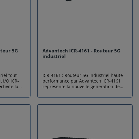
uteur 5G
Advantech ICR-4161 - Routeur 5G
industriel
iel tout-
ICR-4161 : Routeur 5G industriel haute
t I/O ICR-
performance par Advantech ICR-4161
ctivité la
représente la nouvelle génération de
le gamme 5G
connectivité cellulaire pour le monde de
ndustriel
l'IIoT (Internet des Objets Industriel).
ntente pas
Conçu par Advantech pour répondre
ultra-
aux exigences critiques du marché
ritable
EMEA, ce routeur 5G industriel offre une
n
transition fluide vers la très haute
ation de
vitesse. Équipé d'une plateforme
matérielle puissante (CPU Quad-Core, 1
 (I/O),
Go de RAM) et d'une sécurité renforcée