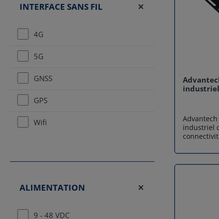
INTERFACE SANS FIL
4G
5G
GNSS
Advantech
industrie
GPS
Advantech 
Wifi
industriel
connectivit
latence et 
maximale d
M2M et ind
Compatible
et 3G, ce 
ALIMENTATION
continuité
en zones à
plateforme
9 - 48 VDC
Cortex-A72