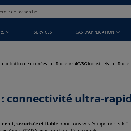
RS
SERVICES
CAS D'APPLICATION
munication de données
Routeurs 4G/5G industriels
Routeu
: connectivité ultra-rapid
débit, sécurisée et fiable
pour tous vos équipements IoT et
t systèmes SCADA avec une fiabilité maximale.