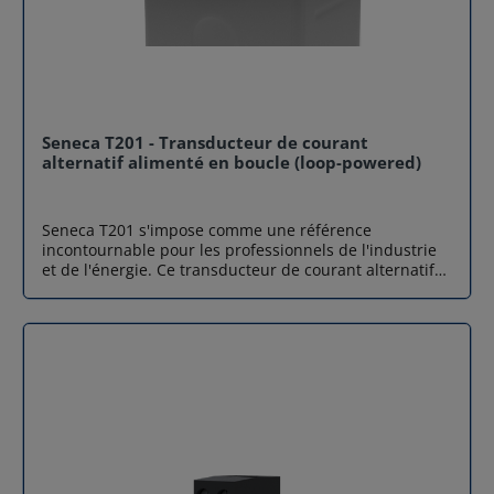
Seneca T201 - Transducteur de courant
alternatif alimenté en boucle (loop-powered)
Seneca T201 s'impose comme une référence
incontournable pour les professionnels de l'industrie
et de l'énergie. Ce transducteur de courant alternatif
(AC) performant convertit un signal d’entrée en une
boucle de courant 4-20 mA. Sa conception unique
repose sur la technologie "loop-powered" (auto-
alimenté par la boucle de sortie), ce qui simplifie
drastiquement le câblage en éliminant le besoin d'une
alimentation externe dédiée. Compact et polyvalent,
Seneca T201 est l'outil idéal pour la surveillance
énergétique et la maintenance préventive au sein des
infrastructures modernes. Si vos installations
nécessitent la mesure de courants continus, Airicom
vous propose Seneca T201DC qui constitue l'alternative