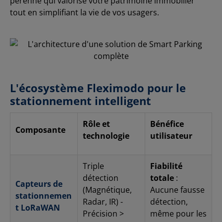
pérenne qui valorise votre patrimoine immobilier
maintenons un stock local important pour garantir des
tout en simplifiant la vie de vos usagers.
délais de livraison rapides. Nos experts vous
accompagnent du conseil technique jusqu'au choix de
la configuration (lisses lumineuses, détection par
boucle magnétique, etc.) pour transformer vos
parkings en espaces connectés et rentables. Optimisez
votre gestion d'accès dès aujourd'hui Besoin d'un devis
personnalisé ou d'un kit de démonstration pour vos
portails de parking intelligents ? Contactez-nous pour
L'écosystème Fleximodo pour le
un devis
stationnement intelligent
Rôle et
Bénéfice
Composante
technologie
utilisateur
Triple
Fiabilité
détection
totale
:
Capteurs de
(Magnétique,
Aucune fausse
stationnemen
Radar, IR) -
détection,
t LoRaWAN
Précision >
même pour les