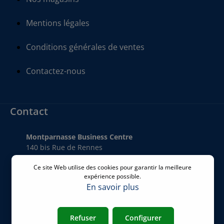
Mentions légales
Conditions générales de ventes
Contactez-nous
Contact
Montparnasse Business Centre
140 bis Rue de Rennes
75006 Paris
Ce site Web utilise des cookies pour garantir la meilleure
France
expérience possible.
En savoir plus
Téléphone
:
+33 01 77 62 46 24
Email
:
commercial@airicom.fr
Refuser
Configurer