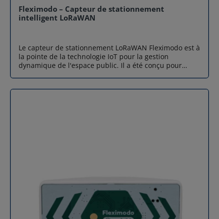
Fleximodo – Capteur de stationnement
intelligent LoRaWAN
Le capteur de stationnement LoRaWAN Fleximodo est à
la pointe de la technologie IoT pour la gestion
dynamique de l'espace public. Il a été conçu pour
transformer chaque place de parking en une véritable
mine d'informations. Ce capteur intelligent permet de
surveiller en temps réel l'occupation des places, que
ce soit sur la voie publique ou dans des parkings
privés. Avec sa connectivité LoRaWAN, qui offre une
portée impressionnante tout en consommant peu
d'énergie, il s'intègre parfaitement dans les
infrastructures de Smart City. Cela en fait une solution
solide pour réduire la congestion urbaine et maximiser
les revenus liés au stationnement. Grâce à sa précision
de détection exceptionnelle et à son installation facile
Plug & Play, ce capteur de stationnement est l'outil
incontournable pour les gestionnaires de flottes, les
municipalités et les exploitants de parkings qui
souhaitent moderniser leurs infrastructures avec une
fiabilité digne de l'industrie. Précision de détection
supérieure à 99% Le capteur Fleximodo ne se contente