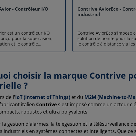
Avior - Contrôleur I/O
Contrive AviorEco - Contr
l
industriel
ior est un contrôleur I/O
Contrive AviorEco s'impose
conçu pour la supervision,
solution de pointe pour la s
ation et le contrôle
le contrôle à distance via le
nts à distance via WiFi ou
cellulaires (2G, 3G, 4G). Con
lulaires. Polyvalent et
montage sur rail DIN, ce con
e module I/O industriel monté
industriel se distingue par 
IN permet de connecter
nature : il fonctionne aussi 
actionneurs et équipements
mode passif géré par le Clo
oi choisir la marque Contrive p
 tout en facilitant leur gestion
automate programmable au
istante. Pensé pour les
(Edge computing). Que ce so
ielle ?
s IoT et d’automatisation
monitorer des capteurs ana
 Contrive Avior peut
piloter des sorties relais, Co
rs de l'
IoT (Internet of Things)
et du
M2M (Machine-to-Ma
de deux façons : Mode
AviorEco offre une flexibilité
fabricant italien
lotage et supervision à
Contrive
s'est imposé comme un acteur cl
à sa gestion intelligente des
via commandes réseau Mode
événements et sa connectivit
compacts, robustes et ultra-polyvalents.
nctionnement autonome grâce
canal (SMS, Email, MQTT, HTTP)
me de règles programmables
intelligence Edge et Cloud i
la gestion d'alarmes, la télégestion et la télésurveillance de
 par des événements. Grâce
Contrive AviorEco dépasse le
industriels en systèmes connectés et intelligents. Que ce 
breux canaux
d'un simple module de télége