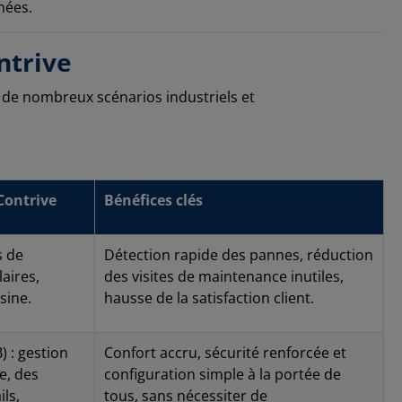
usqu'à 500
nées.
es
 conditions
é de
ntrive
et au
anément à un
s de nombreux scénarios industriels et
'une
estant
tance via
commandes
e et
ontrôleur
des réseaux
Contrive
Bénéfices clés
ission de
simple envoi
e AviorEco
s de
Détection rapide des pannes, réduction
 pour une
aires,
des visites de maintenance inutiles,
rchitectures
 requêtes
sine.
hausse de la satisfaction client.
ce est telle
ppels
e (TTS) et
 : gestion
Confort accru, sécurité renforcée et
le clavier
e, des
configuration simple à la portée de
lité des
e Modbus
ls,
tous, sans nécessiter de