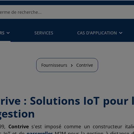
RS
SERVICES
CAS D'APPLICATION
Fournisseurs
Contrive
rive : Solutions IoT pour 
gestion
99,
Contrive
s'est imposé comme un constructeur italie
s IoT et de
passerelles
M2M pour la gestion à distance des