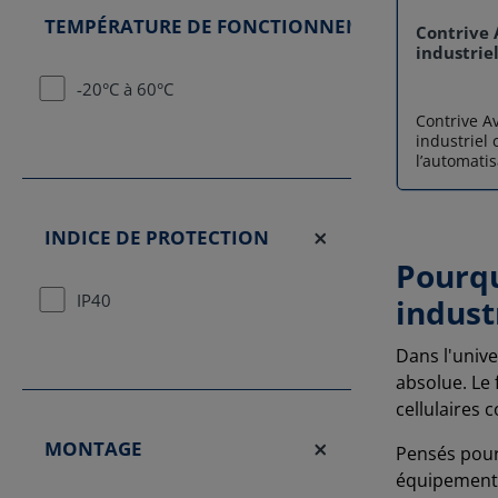
TEMPÉRATURE DE FONCTIONNEMENT
Contrive 
industrie
-20°C à 60°C
Contrive Av
industriel 
l’automatis
d’équipeme
réseaux cel
robuste, c
INDICE DE PROTECTION
sur rail D
capteurs, 
Pourqu
industriels
IP40
locale ou d
industr
application
distribuée,
Dans l'unive
fonctionner 
absolue. Le 
CLOUD : pi
distance 
cellulaires 
EDGE : fo
à un systè
MONTAGE
Pensés pour 
déclenchées
équipements 
à ses nom