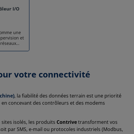
ôleur I/O
 comme une
upervision et
s réseaux
çu pour un
trôleur I/O
sa double
bien en
ud qu'en
our votre connectivité
tonome
it pour
logiques ou
ntrive
chine)
, la fiabilité des données terrain est une priorité
 totale grâce
é en concevant des contrôleurs et des modems
é multi-
. Une
ntégrée
 sites isolés, les produits
Contrive
transforment vos
s fonctions
soit par SMS, e-mail ou protocoles industriels (Modbus,
stion. Il