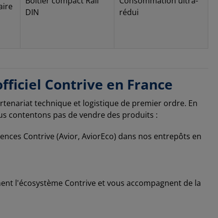
Boîtier compact Rail
Consommation ultra-
aire
DIN
rédui
e de la
rusion via
le d'accès à
trielle
pompes ou
eurs de
t remontée
ment de
officiel Contrive en France
riculture :
tion à
en temps
artenariat technique et logistique de premier ordre. En
ies
ous contentons pas de vendre des produits :
ance de
 éoliennes)
ces Contrive (Avior, AviorEco) dans nos entrepôts en
ment l'écosystème Contrive et vous accompagnent de la
de temps