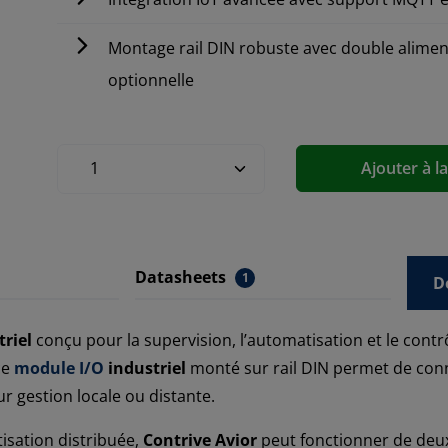
Montage rail DIN robuste avec double alimen
optionnelle
Ajouter à l
Datasheets
1
D
triel
conçu pour la supervision, l’automatisation et le cont
ce
module I/O
industriel
monté sur rail DIN permet de conn
ur gestion locale ou distante.
isation distribuée,
Contrive Avior
peut fonctionner de deux