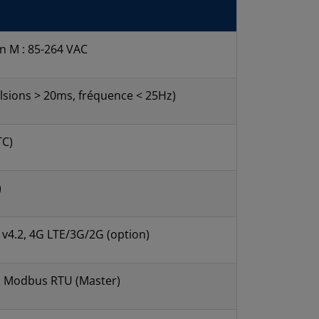
on M : 85-264 VAC
lsions > 20ms, fréquence < 25Hz)
TC)
)
 v4.2, 4G LTE/3G/2G (option)
, Modbus RTU (Master)