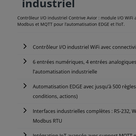
industriel
Contrôleur I/O industriel Contrive Avior : module I/O WiFi a
Modbus et MQTT pour l’automatisation EDGE et l’IoT.
Contrôleur I/O industriel WiFi avec connectivit
6 entrées numériques, 4 entrées analogiques 
l’automatisation industrielle
Automatisation EDGE avec jusqu’à 500 règl
conditions, actions)
Interfaces industrielles complètes : RS-232,
Modbus RTU
Intégration IoT avancée avec support MQTT