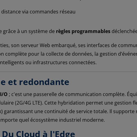
 à distance via commandes réseau
 grâce à un système de
règles programmables
déclenchée
ies, son serveur Web embarqué, ses interfaces de communica
on complète pour la collecte de données, la gestion d’évén
ntelligents ou infrastructures connectées.
de et redondante
I/O
; c'est une passerelle de communication complète. Équip
ulaire (2G/4G LTE). Cette hybridation permet une gestion flex
garantissant une continuité de service totale. Il supporte
 n'importe quel écosystème industriel moderne.
: Du Cloud à l'Edge