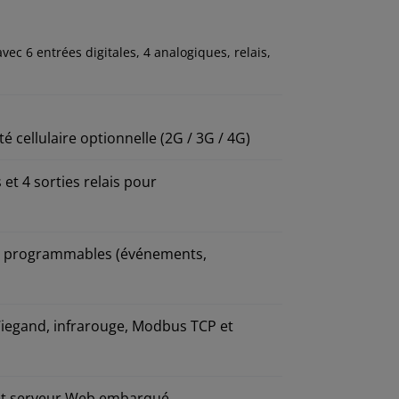
vec 6 entrées digitales, 4 analogiques, relais,
é cellulaire optionnelle (2G / 3G / 4G)
et 4 sorties relais pour
es programmables (événements,
 Wiegand, infrarouge, Modbus TCP et
 et serveur Web embarqué