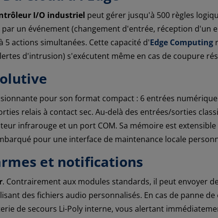
ntrôleur I/O industriel
peut gérer jusqu'à 500 règles logi
e par un événement (changement d'entrée, réception d'un e
 5 actions simultanées. Cette capacité d'
Edge Computing
r
lertes d'intrusion) s'exécutent même en cas de coupure ré
volutive
ssionnante pour son format compact : 6 entrées numériques
orties relais à contact sec. Au-delà des entrées/sorties class
teur infrarouge et un port COM. Sa mémoire est extensible v
barqué pour une interface de maintenance locale personn
rmes et notifications
r
. Contrairement aux modules standards, il peut envoyer d
sant des fichiers audio personnalisés. En cas de panne de c
terie de secours Li-Poly interne, vous alertant immédiateme