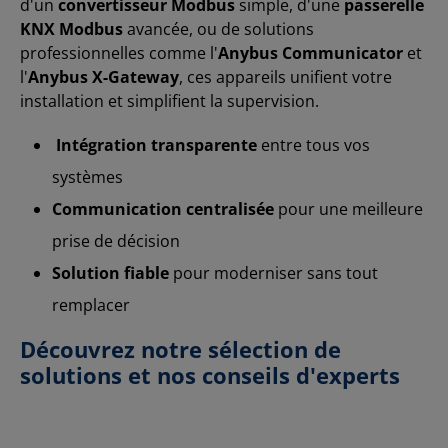
d'un
convertisseur Modbus
simple, d'une
passerelle
KNX Modbus
avancée, ou de solutions
professionnelles comme l'
Anybus Communicator
et
l'
Anybus X-Gateway
, ces appareils unifient votre
installation et simplifient la supervision.
Intégration transparente
entre tous vos
systèmes
Communication centralisée
pour une meilleure
prise de décision
Solution fiable
pour moderniser sans tout
remplacer
Découvrez notre sélection de
solutions et nos conseils d'experts