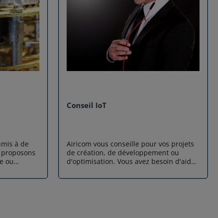
Conseil IoT
umis à de
Airicom vous conseille pour vos projets
s proposons
de création, de développement ou
e ou
d'optimisation. Vous avez besoin d'aide
ation
pour faire le bon choix, prendre la
bonne direction ? Contactez-nous.