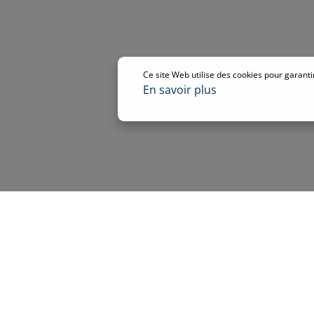
Internet of
2G, 3G et 
fonctionna
et 3G perm
géographiq
l’étranger.
Ce site Web utilise des cookies pour garanti
4G pour les
En savoir plus
vidéo. Ils 
connexion 
gestion de 
paiement…
Le premier
Wide Area) 
Objets. Or
la LoRa Al
de contrib
protocole 
dédié aux 
connectivit
consommati
aux usages
l’intérieur
sous-sols :
géolocalisa