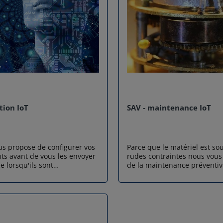
tion IoT
SAV - maintenance IoT
us propose de configurer vos
Parce que le matériel est so
s avant de vous les envoyer
rudes contraintes nous vou
e lorsqu'ils sont
de la maintenance préventiv
Pour plus d'information
curative . Pour plus d'inform
nous.
contactez nous.