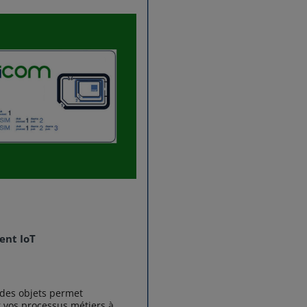
nt IoT
des objets permet
r vos processus métiers à