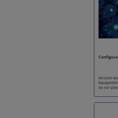
Configura
Airicom vo
équipement
ou sur plac
installés. 
contactez 