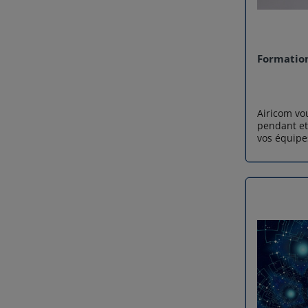
Formation
Airicom vo
pendant et
vos équipe
savoir plu
système Io
système ex
nouvelles 
protocoles
équipemen
plate-form
de formati