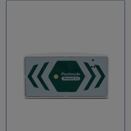
surveiller en temps réel l'occupation des places, que
ce soit sur la voie publique ou dans des parkings
privés. Avec sa connectivité LoRaWAN, qui offre une
portée impressionnante tout en consommant peu
d'énergie, il s'intègre parfaitement dans les
infrastructures de Smart City. Cela en fait une solution
solide pour réduire la congestion urbaine et maximiser
les revenus liés au stationnement. Grâce à sa précision
de détection exceptionnelle et à son installation facile
Plug & Play, ce capteur de stationnement est l'outil
incontournable pour les gestionnaires de flottes, les
municipalités et les exploitants de parkings qui
souhaitent moderniser leurs infrastructures avec une
fiabilité digne de l'industrie. Précision de détection
supérieure à 99% Le capteur Fleximodo ne se contente
pas d'une seule technologie, il combine habilement un
mini radar et un magnétomètre. Grâce à cette double
détection, il peut filtrer les interférences
électromagnétiques et les bruits de la ville, ce qui lui
permet d'atteindre une précision impressionnante de
plus de 99%. Contrairement aux capteurs LoRaWAN
classiques, il est capable de faire la différence entre
un véhicule stationné et un simple passage,
garantissant ainsi l'intégrité totale des données pour la
facturation ou la verbalisation. Robustesse industrielle