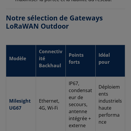
Notre sélection de Gateways
LoRaWAN Outdoor
Connectiv
Points
Idéal
Modèle
ité
forts
pour
Backhaul
IP67,
Déploiem
condensat
ents
eur de
Milesight
Ethernet,
industriels
secours,
UG67
4G, Wi-Fi
haute
antenne
performa
intégrée +
nce
externe