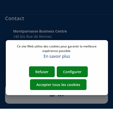
Contact
Montparnasse Business Centre
140 bis Rue de Rennes
75006 Paris
Ce site Web utilise des cookies pour garantir la meilleure
France
expérience possible.
En savoir plus
Téléphone
:
+33 01 77 62 46 24
Email
:
commercial@airicom.fr
Refuser
Configurer
Accepter tous les cookies