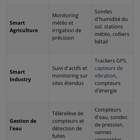
réactif, assuré par des spécialistes IoT/M2M certifiés
Milesight Avec Airicom, vous bénéficiez non seulement
Sondes
Monitoring
d’un distributeur, mais d’un partenaire technique
d'humidité du
pleinement maîtrisant Milesight SG50, capable
Smart
météo et
sol, stations
d’accélérer et sécuriser votre déploiement LoRaWAN.
Agriculture
irrigation de
Besoin d’un devis ou d’un accompagnement sur la
météo, colliers
précision
Milesight SG50 ? Contactez Airicom dès maintenant.
bétail
Trackers GPS,
Suivi d'actifs et
capteurs de
Smart
monitoring sur
vibration
,
Industry
sites étendus
compteurs
d'énergie
Compteurs
Télérelève de
d'eau, sondes
Gestion de
compteurs et
de pression,
l'eau
détection de
vannes
fuites
connectées