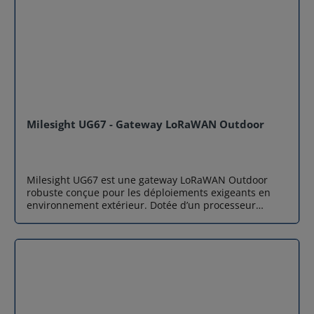
Milesight UG67 - Gateway LoRaWAN Outdoor
Milesight UG67 est une gateway LoRaWAN Outdoor
robuste conçue pour les déploiements exigeants en
environnement extérieur. Dotée d’un processeur
industriel quad-core et du chipset LoRa SX1302, cette
gateway LoRaWAN gère plus de 2000 nœuds tout en
assurant une réception longue portée jusqu’à 15 km en
visibilité directe. Son boîtier IP67, son alimentation
flexible et son support multi-backhaul (Ethernet, Wi-Fi,
4G) en font une solution idéale pour les projets IoT
industriels, agricoles et urbains. Performance
industrielle renforcée Milesight UG67 embarque un