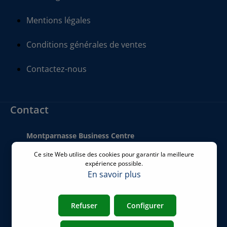
Mentions légales
Conditions générales de ventes
Contactez-nous
Contact
Montparnasse Business Centre
140 bis Rue de Rennes
Ce site Web utilise des cookies pour garantir la meilleure
75006 Paris
expérience possible.
France
En savoir plus
Téléphone
:
+33 01 77 62 46 24
Refuser
Configurer
Email
:
commercial@airicom.fr