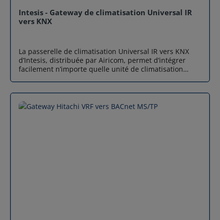
Intesis - Gateway de climatisation Universal IR
vers KNX
La passerelle de climatisation Universal IR vers KNX
d’Intesis, distribuée par Airicom, permet d’intégrer
facilement n’importe quelle unité de climatisation
équipée d’un récepteur infrarouge dans un système
KNX Data Secure. Fiable, sécurisée et universelle, elle
s’adresse aussi bien aux installations résidentielles
qu’aux projets tertiaires et hôteliers. Caractéristiques
clés du gateway de climatisation Universal IR vers KNX
Sécurité avancée avec KNX Data Secure : La passerelle
est certifiée KNX Data Secure, garantissant un
chiffrement des communications et une conformité
totale avec les standards européens de cybersécurité.
Compatibilité IR universelle : Pilotage et retour
d’informations fiables grâce aux émetteurs et
récepteurs infrarouges intégrés. Auto-apprentissage
des codes IR : Configuration simplifiée par
apprentissage direct depuis la télécommande
d’origine. Configuration via ETS + DCA : Paramétrage
rapide grâce aux outils familiers des intégrateurs KNX,
garantissant une mise en place standardisée et