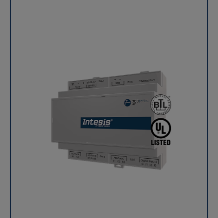
supervision en temps réel et une optimisation
énergétique exemplaire. Pensée pour les intégrateurs
et les professionnels CVC, cette passerelle de
climatisation Intesis offre une compatibilité éprouvée
avec les gammes Daikin VRV et Sky Air, tout en
simplifiant la gestion et la maintenance grâce à une
interface claire et polyvalente. Principales
caractéristiques du gateway Daikin VRV / Sky vers
Modbus RTU Communication bidirectionnelle totale :
contrôle complet des unités Daikin depuis le réseau
Modbus RTU. Double protocole pris en charge :
compatible BACnet MS/TP et Modbus RTU pour une
flexibilité maximale. Configuration simplifiée : via DIP
switches intégrés ou interface Modbus. Économies
d’énergie : fonction contact fenêtre intégrée pour
réduire la consommation énergétique des systèmes
CVC. Contrôle simultané : gestion de l’unité par la
télécommande d’origine Daikin et par le Modbus RTU.
Aucune alimentation externe requise : la passerelle
Intesis est alimentée directement par l’unité intérieure.
Montage flexible : installation sur rail DIN, murale ou
intégrée à l’unité intérieure selon le modèle.
Spécifications techniques Caractéristique Détails
Compatibilité AC Daikin VRV & Sky Air Protocole
supporté Modbus RTU (RS-485), BACnet MS/TP Tension