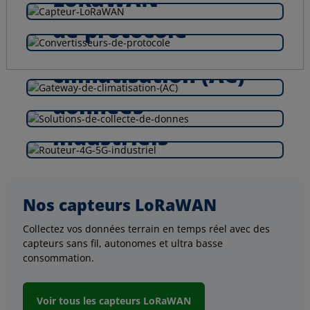
Convertisseurs
de protocole
Gateway de
Je découvre
climatisation (AC)
Collecte de
Je découvre
données
Routeurs 4G/5G
Je découvre
industriels
Je découvre
Je découvre
Nos capteurs LoRaWAN
Collectez vos données terrain en temps réel avec des
capteurs sans fil, autonomes et ultra basse
consommation.
Voir tous les capteurs LoRaWAN