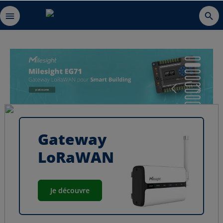
Gateway
LoRaWAN
Je découvre
Capteurs
LoRaWAN