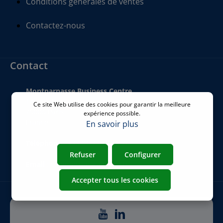
Conditions générales de ventes
Contactez-nous
Contact
Montparnasse Business Centre
140 bis Rue de Rennes
Ce site Web utilise des cookies pour garantir la meilleure
75006 Paris
expérience possible.
France
En savoir plus
Téléphone
:
+33 01 77 62 46 24
Refuser
Configurer
Email
:
commercial@airicom.fr
Accepter tous les cookies