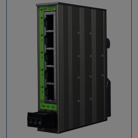
intégration facile dans les systèmes industriels
existants. Format ultra-compact : avec une profondeur
de seulement 32,5 mm, il s’adapte aux espaces
restreints. Boîtier robuste : fabriqué en métal avec
indice de protection IP30, il résiste aux vibrations et
aux conditions industrielles exigeantes. Plage de
température étendue : fonctionnement garanti de
-40°C à +70°C, idéal pour les environnements
extrêmes. Montage DIN 35 mm : fixation rapide et
stable sur rail DIN standard. Protection avancée :
protection contre l'inversion de polarité, les
surtensions et limitation du courant d’appel. Tous les
ports en façade : facilite le câblage et la maintenance.
Compatibilité PROFINET : intégration transparente
dans les architectures industrielles utilisant ce
protocole. Performance réseau et fiabilité Grâce à la
technologie Store-and-Forward, ce switch garantit des
transmissions de données fluides et stables. Il
constitue une solution idéale pour les réseaux
Ethernet industriels où la fiabilité et la performance
sont essentielles. Pourquoi choisir le TERZ NITE-RF8-
1100 ? Gain d’espace dans les armoires électriques
grâce à son design ultra-mince. Installation simple et
sécurisée sans configuration nécessaire. Durabilité
assurée, même dans des environnements soumis à