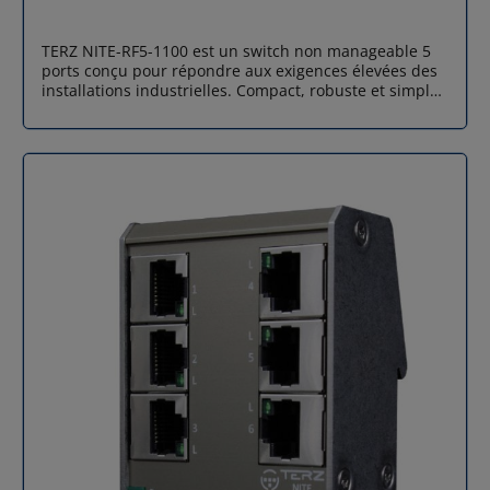
TERZ NITE-RF5-1100 est un switch non manageable 5
ports conçu pour répondre aux exigences élevées des
installations industrielles. Compact, robuste et simple
à installer, il assure une connectivité fiable même dans
les environnements les plus contraignants. Son design
extra-plat (32,5 mm) permet une intégration facile
dans les armoires électriques de faible profondeur.
Son boîtier en aluminium anodisé et acier inoxydable,
associé à une protection IP30, garantit une excellente
durabilité face aux agressions mécaniques ou
environnementales. L’appareil fonctionne avec une
alimentation 24 VAC/VDC et couvre une plage étendue
de tension. Il dispose de protections intégrées contre
les inversions de polarité ainsi qu’une limitation du
courant d’appel, offrant une sécurité renforcée lors de
la mise sous tension. Tous les connecteurs sont
positionnés en façade pour simplifier le câblage. Grâce
à son montage sur rail DIN 35 mm, l’installation est
rapide, stable et optimisée pour les armoires
électriques compactes. Compatible avec les réseaux
PROFINET, ce switch industriel 5 ports est une solution
économique, fiable et performante pour les
applications d’automatisation, de communication