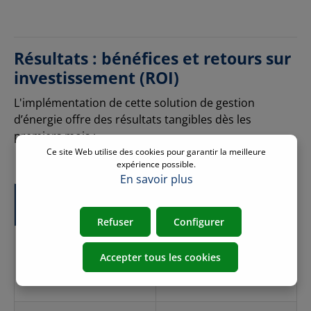
Résultats : bénéfices et retours sur
investissement (ROI)
L'implémentation de cette solution de gestion
d’énergie offre des résultats tangibles dès les
premiers mois :
Ce site Web utilise des cookies pour garantir la meilleure
expérience possible.
En savoir plus
Indicateur
Impact moyen observé
Refuser
Configurer
Réduction de
25% à
Accepter tous les cookies
Facture énergétique
35%
par an [source
Milesight].