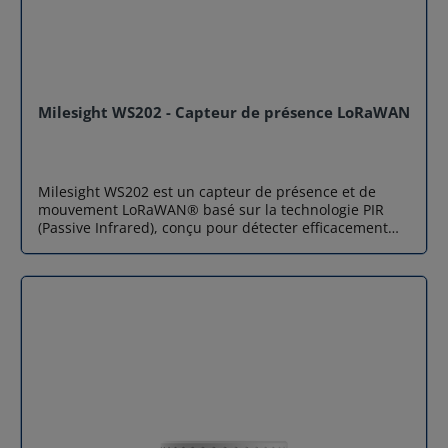
Milesight WS202 - Capteur de présence LoRaWAN
Milesight WS202 est un capteur de présence et de
mouvement LoRaWAN® basé sur la technologie PIR
(Passive Infrared), conçu pour détecter efficacement
les mouvements et l’occupation des espaces intérieurs.
Capable de surveiller une zone allant jusqu’à 8 mètres,
ce capteur LoRaWAN transmet les événements
détectés via le réseau LoRaWAN, garantissant une
communication longue portée, fiable et basse
consommation. Compact, discret et alimenté par
batterie, ce capteur de présence LoRaWAN s’installe
facilement dans tous types d’environnements :
bureaux, écoles, bâtiments intelligents, entrepôts ou
logements connectés. Milesight WS202 intègre
également un capteur de luminosité, permettant de
créer des scénarios intelligents combinant présence et