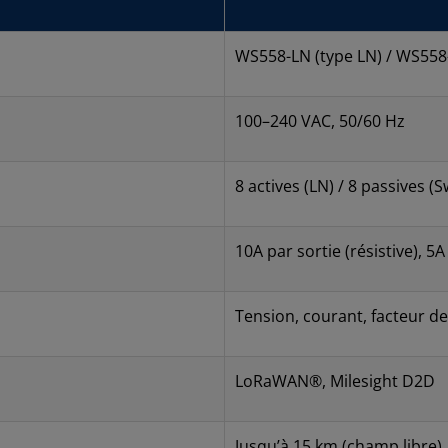
WS558-LN (type LN) / WS558-
100–240 VAC, 50/60 Hz
8 actives (LN) / 8 passives (S
10A par sortie (résistive), 5A
Tension, courant, facteur 
LoRaWAN®, Milesight D2D
Jusqu’à 15 km (champ libre)