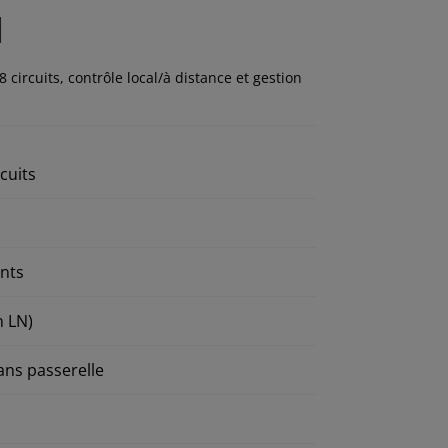
N
circuits, contrôle local/à distance et gestion
cuits
ents
n LN)
ans passerelle