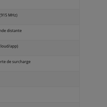
(915 MHz)
de distante
cloud/app)
erte de surcharge