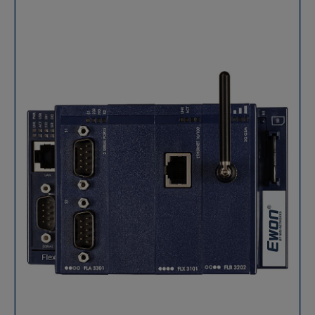
fonctionnalités avancées, Ewon Flexy 102 permet de
centraliser vos données et de les rendre accessibles
localement ou à distance, tout en garantissant une
surveillance continue de vos installations. Cette
gateway IoT est parfaite pour les industriels qui
souhaitent collecter et centraliser leurs données
rapidement et de façon économique, tout en
conservant un contrôle complet sur leur infrastructure
IoT. Avec Ewon Flexy 102, la maintenance, la
surveillance et la gestion de vos machines deviennent
simples et accessibles, où que vous soyez.
Caractéristiques clés du gateway IoT Ewon Flexy 102
Collecte locale de données et dashboards : compatible
avec tous les principaux protocoles PLC pour la
journalisation des données et les notifications
d’alarmes. Tableau de bord web intégré pour une
supervision immédiate. Serveur OPC UA pour la
publication des données vers les systèmes d’usine.
Collecte centrale via Internet : flexibilité totale pour
envoyer vos données vers n’importe quel serveur, qu’il
soit local ou cloud. Solutions prêtes à l’emploi :
intégration simplifiée avec les HMS Solution Partners.
Support MQTT ou HTTPS grâce à la machine virtuelle
intégrée (Basic ou Java). Installation rapide et
économique : pas de configuration complexe de