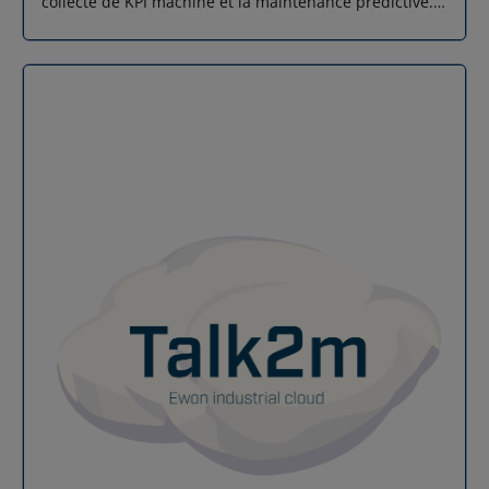
collecte de KPI machine et la maintenance prédictive.
condensante. Caractéristique physiques Dimensions :
Dotée d’un port MPI, elle s’intègre facilement dans les
133×79×88 mm Poids : 88 g Montage : rail DIN
environnements industriels utilisant des automates
Certifications CE, FCC, IC, UKCA, UL, WEEE
Siemens. Grâce à sa connectivité VPN sécurisée, ses
services de cloud industriel (Talk2m), et son support
des principaux protocoles industriels, la Gateway Ewon
Flexy 203 est la solution idéale pour les constructeurs
de machines et les intégrateurs souhaitant digitaliser
leurs installations. Protocoles pris en charge
Acquisition : OPC UA, Modbus RTU/TCP, MPI,
PROFIBUS, DF1, Unitelway, FINS, EtherNet/IP,
Mitsubishi, BACnet/IP, ASCII, ISO TCP Publication : OPC
UA, MQTT, Modbus, HTTPS, SNMP Caractéristiques
techniques Caractéristique Valeur Dimensions (nettes)
133 x 79 x 88 mm Poids net / emballé 88 g / 112 g
Température de fonctionnement -25°C à +60°C
Température de stockage -30°C à +70°C Humidité
relative 10 à 95 % (sans condensation) Alimentation 12
- 24 VDC ±20% Connecteurs / E/S 1x RJ45 Ethernet, 1x
SUB-D9 (port MPI), 2x entrées digitales, 1x sortie
digitale (MOSFET 200 mA) Montage Rail DIN (support
inclus) Matériau boîtier / emballage Plastique / Carton
Interface utilisateur Interface web embarquée avec
assistants de configuration Contenu du colis
Passerelle, connecteur alimentation, 4 caches