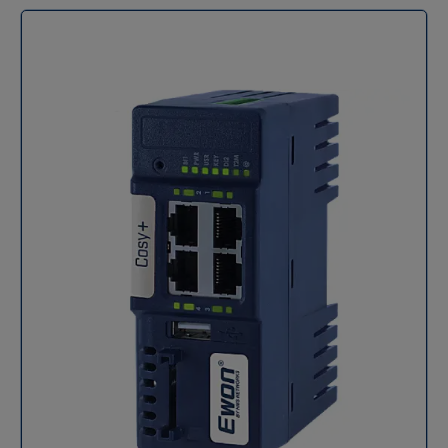
simple, rapide et sans intrusion dans l’infrastructure IT
du client. Sécurité Le Cosy+ embarque une sécurité
matérielle avec un Secure Element. Toutes les
communications sont chiffrées de bout en bout
(SSL/TLS), avec authentification x509, garantissant
l'intégrité, la confidentialité et l’authenticité des
données échangées. Compatibilité API & PLC
Compatible avec : Rockwell Automation / Allen Bradley,
Siemens, Schneider Electric, Mitsubishi Electric, Vipa,
Omron, Hitachi, Keyence, Yokogawa. Caractéristiques
techniques Caractéristique Détails Connectivité WAN
Jusqu'à 3 ports Ethernet 10/100 Mbps Connectivité LAN
Jusqu'à 4 ports Ethernet 10/100 Mbps Interface WiFi
RP-SMA, antenne incluse – canaux 1 à 11 Sécurité WiFi
Client : WPA/WPA2/WEP – AP : WPA2 Entrées / Sorties
2x entrées digitales, 1x sortie digitale (MOSFET 200mA,
isolation 1.5kV) Température de fonctionnement -25°C
à +60°C Température de stockage -30°C à +70°C
Humidité relative 10 à 95% (sans condensation)
Alimentation 12-24 VDC ±20% (connecteur 9 pôles)
Dimensions (L x H x P) 42 x 117 x 105 mm Poids net /
emballé 217 g / 281 g Montage Rail DIN (support
inclus), ou mural Matériaux Boîtier plastique –
Emballage carton Garantie 3 ans Product ID / Code
modèle EC7133J_00MA / 04002 Pays d’origine Lituanie