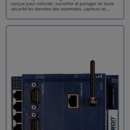
OpenVPN (SSL/TLS – UDP/TCP), chiffrement complet,
conçue pour collecter, surveiller et partager en toute
authentification x509 Configuration Interface web
sécurité les données des automates, capteurs et
intégrée avec assistants de configuration (aucun
machines. Grâce à sa compatibilité OPC UA, sa
logiciel requis) Connectique 2 entrées digitales, 1
connectivité VPN via le cloud Talk2m et ses
sortie digitale (MOSFET 200mA, isolation 1.5kV)
connecteurs IoT multiples (MQTT, HTTPS, API), cette
Connexion réseau Jusqu’à 4 ports LAN et 3 ports WAN
passerelle IoT est idéale pour la maintenance
Ethernet 10/100 Mb Alimentation 12–24 VDC ±20% (LPS)
prédictive, la supervision à distance et l’intégration
– Connecteur 9 broches Dimensions (mm) Largeur 42 ×
IT/OT. Caractéristiques clés du gateway IoT Flexy 205
Hauteur 117 × Profondeur 99 Poids net / emballé 198 g
La passerelle IoT Flexy 205 se distingue par un
/ 261 g Température de fonctionnement -25°C à +60°C
ensemble de fonctionnalités conçues pour la
Température de stockage -30°C à +70°C Montage Rail
performance et la simplicité : Collecte de données
DIN (support inclus) ou mural Matériaux Boîtier
universelles : Supporte un large éventail de protocoles
plastique / emballage carton Garantie 3 ans
industriels (OPC UA, Modbus TCP, EtherNet/IP, etc.)
Identification produit Product ID : EC71330_00MA /
pour acquérir et historiser les données de tous vos
Model Code : 11702, 01702 / Remplace : EC61330
équipements (PLCs, capteurs). Accès à distance fiable
Conformité et certifications CE, FCC, IC, UKCA, UL, KC,
et sécurisé : Service VPN intégré via l'infrastructure
RCM, RoHS, WEEE Normes environnementales Tests
cloud Talk2M, garantissant une connexion robuste
selon IEC 60068 (température, humidité, vibrations et
pour le dépannage et la supervision, sans complexité
chocs) Catégorie WEEE Équipements informatiques et
de configuration. Visualisation et intégration des
télécom
données : Tableau de bord web local pour la
surveillance des KPIs en temps réel. Serveur OPC UA
natif pour un partage facile des données avec les
systèmes de niveau supérieur (MES, ERP). Flexibilité
totale pour envoyer des données via MQTT, HTTPS ou
API vers n'importe quelle plateforme. Modularité et