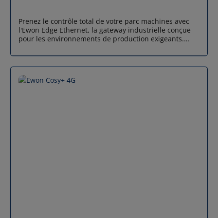
votre flotte de machines connectées.
Prenez le contrôle total de votre parc machines avec
l'Ewon Edge Ethernet, la gateway industrielle conçue
pour les environnements de production exigeants.
Cette solution robuste et sécurisée offre un accès
distant fiable pour le dépannage, les réglages et la
supervision de vos équipements, où qu'ils se trouvent.
Accès et sécurité renforcés Intervenez sur vos
machines en temps réel depuis n'importe quel lieu. La
gateway Ewon Edge Ethernet établit une connexion
industrielle sécurisée, certifiée ISO 27001, pour
protéger vos données et vos systèmes contre les
cybermenaces. Gérez efficacement de nombreux
utilisateurs et appareils avec un contrôle direct et une
visibilité complète sur l'état de vos machines.
Modularité et durabilité Adaptez la gateway à vos
besoins spécifiques grâce à sa conception modulaire.
Jusqu'à 4 modules d'extension viennent enrichir ses
fonctionnalités pour s'adapter à l'évolution de vos
process. Bénéficiez d'une solution durable,
accompagnée d'une garantie de 5 ans, pour une
protection à long terme de votre investissement.
Innovation continue Restez à la pointe de la
technologie avec une solution constamment mise à