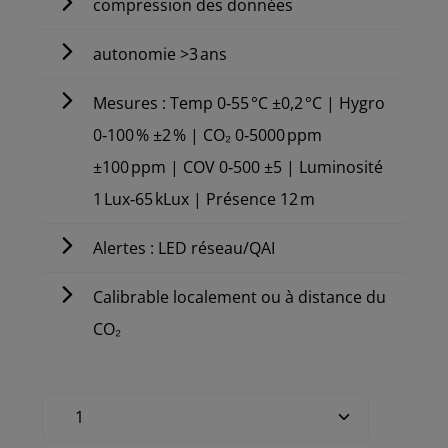
compression des données
autonomie >3 ans
Mesures : Temp 0‑55 °C ±0,2 °C | Hygro
0‑100 % ±2 % | CO₂ 0‑5000 ppm
±100 ppm | COV 0‑500 ±5 | Luminosité
1 Lux‑65 kLux | Présence 12 m
Alertes : LED réseau/QAI
Calibrable localement ou à distance du
CO₂