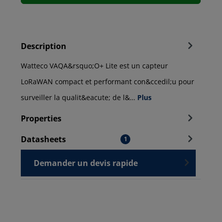
Description
Watteco VAQA&rsquo;O+ Lite est un capteur
LoRaWAN compact et performant con&ccedil;u pour
surveiller la qualit&eacute; de l&…
Plus
Properties
Datasheets
1
Demander un devis rapide