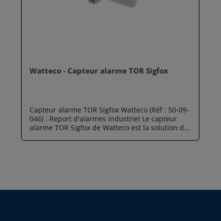
Watteco - Capteur alarme TOR Sigfox
Capteur alarme TOR Sigfox Watteco (Réf : 50-09-
046) : Report d'alarmes industriel Le capteur
alarme TOR Sigfox de Watteco est la solution de
référence pour la digitalisation de vos actifs
industriels. Conçu pour transformer n'importe
quel signal de type "Tout Ou Rien" en donnée
connectée, ce transmetteur permet une
supervision à distance ultra-fiable via le réseau
basse consommation SIGFOX®. Que ce soit pour
monitorer l'état d'une pompe, l'ouverture d'une
porte ou le déclenchement d'un automate, ce
capteur report alarme assure une remontée
d'information instantanée pour une