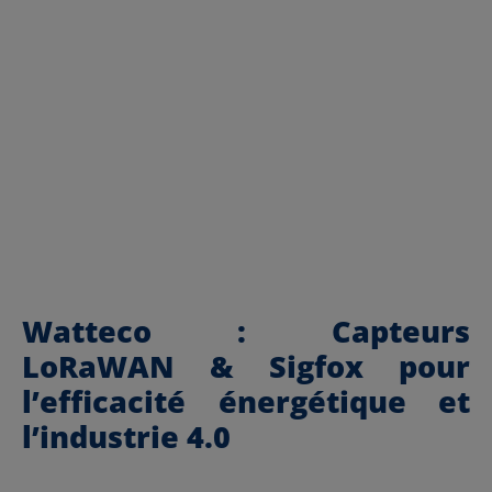
Watteco : Capteurs
LoRaWAN & Sigfox pour
l’efficacité énergétique et
l’industrie 4.0