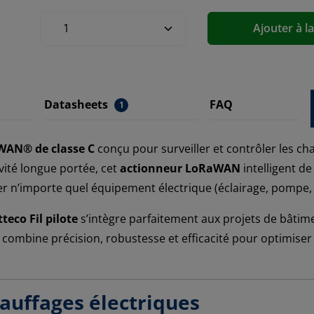
Ajouter à l
Datasheets
FAQ
1
WAN® de classe C
conçu pour surveiller et contrôler les ch
ivité longue portée, cet
actionneur LoRaWAN
intelligent d
er n’importe quel équipement électrique (éclairage, pompe, 
teco Fil pilote
s’intègre parfaitement aux projets de bâtime
combine précision, robustesse et efficacité pour optimiser 
auffages électriques