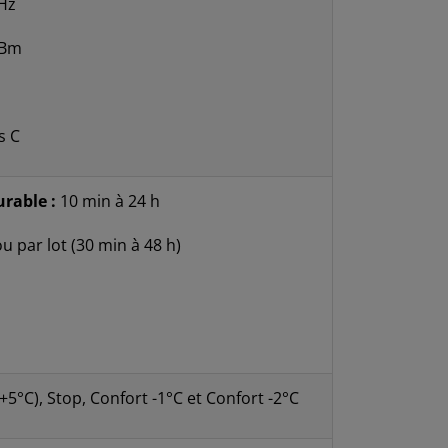
Hz
dBm
s C
rable :
10 min à 24 h
 par lot (30 min à 48 h)
 (+5°C), Stop, Confort -1°C et Confort -2°C