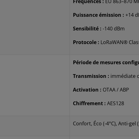
Fréquences :
EU 863–870 M
Puissance émission :
+14 
Sensibilité :
-140 dBm
Protocole :
LoRaWAN® Clas
Période de mesures configu
Transmission :
immédiate ou
Activation :
OTAA / ABP
Chiffrement :
AES128
Confort, Éco (-4°C), Anti-gel