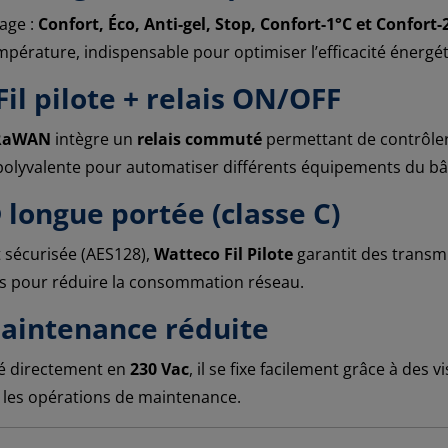
age :
Confort, Éco, Anti-gel, Stop, Confort-1°C et Confort-
empérature, indispensable pour optimiser l’efficacité énergé
Fil pilote + relais ON/OFF
oRaWAN
intègre un
relais commuté
permettant de contrôler
 polyvalente pour automatiser différents équipements du bâ
ongue portée (classe C)
sécurisée (AES128),
Watteco Fil Pilote
garantit des transmi
es pour réduire la consommation réseau.
maintenance réduite
té directement en
230 Vac
, il se fixe facilement grâce à des 
t les opérations de maintenance.