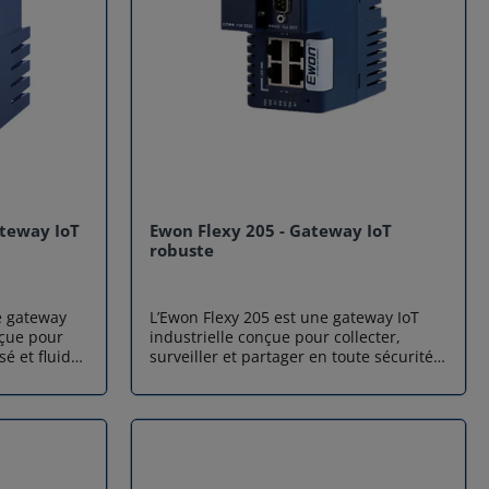
ateway IoT
Ewon Flexy 205 - Gateway IoT
robuste
e gateway
L’Ewon Flexy 205 est une gateway IoT
nçue pour
industrielle conçue pour collecter,
sé et fluide
surveiller et partager en toute sécurité
u autres
les données des automates, capteurs et
 Airicom, la
machines. Grâce à sa compatibilité OPC
énieurs de
UA, sa connectivité VPN via le cloud
urs
Talk2m et ses connecteurs IoT multiples
t, grâce au
(MQTT, HTTPS, API), cette passerelle IoT
lateforme
est idéale pour la maintenance