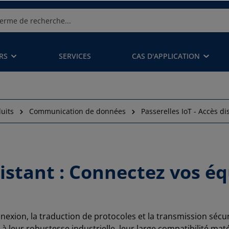
RS
SERVICES
CAS D'APPLICATION
uits
Communication de données
Passerelles IoT - Accès di
 distant : Connectez vos 
nexion, la traduction de protocoles et la transmission séc
leur robustesse industrielle, leur large compatibilité matér