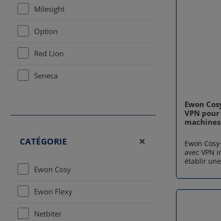
Milesight
Option
Red Lion
Seneca
Ewon Cosy
VPN pour 
machines
CATÉGORIE
Ewon Cosy+
avec VPN i
établir un
Ewon Cosy
vos machine
ingénieurs
cloud Talk2
Ewon Flexy
maintenanc
rapide et 
Netbiter
l’infrastructure