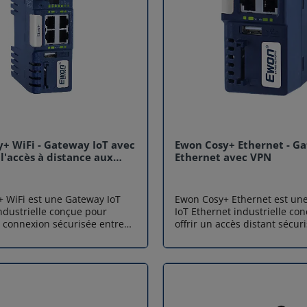
+ WiFi - Gateway IoT avec
Ewon Cosy+ Ethernet - G
l'accès à distance aux
Ethernet avec VPN
 WiFi est une Gateway IoT
Ewon Cosy+ Ethernet est un
ndustrielle conçue pour
IoT Ethernet industrielle co
e connexion sécurisée entre
offrir un accès distant sécuri
s (PLC, HMI...) et vos
à vos machines (PLC, HMI, o
 à distance. Grâce au service
équipements). Distribuée par
m, sécurisé et fiable, la
gateway IoT permet aux ing
e à distance devient simple,
se connecter facilement à le
sans intrusion dans
installations, où qu’ils soien
 IT du client. Sécurité Le
service cloud Talk2m, une p