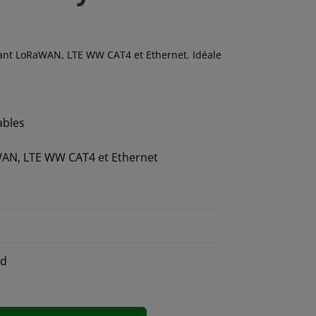
ant LoRaWAN, LTE WW CAT4 et Ethernet. Idéale
ables
aWAN, LTE WW CAT4 et Ethernet
ud