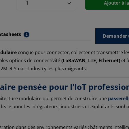
Ajouter à l
atasheets
2
Demander u
dulaire
conçue pour connecter, collecter et transmettre le
iples options de connectivité
(LoRaWAN, LTE, Ethernet)
et à
M2M et Smart Industry les plus exigeants.
ire pensée pour l’IoT professio
hitecture modulaire qui permet de construire une
passerell
déale pour les intégrateurs, industriels et exploitants souha
gration dans des environnements variés : bâtiments intelligen