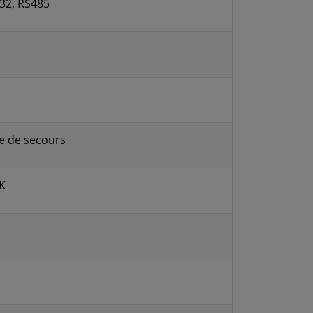
32, RS485
e de secours
DK