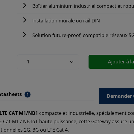
Boîtier aluminium industriel compact et rob
Installation murale ou rail DIN
Solution future-proof, compatible réseaux 5G
Ajouter à l
atasheets
1
Demander u
LTE CAT M1/NB1
compacte et industrielle, spécialement co
 Cat-M1 / NB-IoT haute puissance, cette Gateway assure u
itionnelles 2G, 3G ou LTE Cat 4.