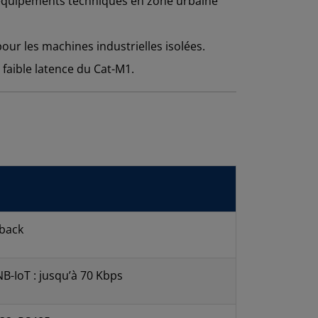
équipements techniques en zone urbaine
ur les machines industrielles isolées.
 faible latence du Cat-M1.
lback
NB-IoT : jusqu’à 70 Kbps