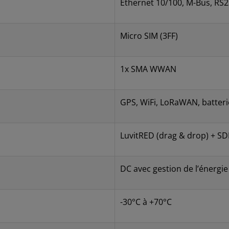
Ethernet 10/100, M-Bus, RS2
Micro SIM (3FF)
1x SMA WWAN
GPS, WiFi, LoRaWAN, batteri
LuvitRED (drag & drop) + S
DC avec gestion de l’énergie
-30°C à +70°C