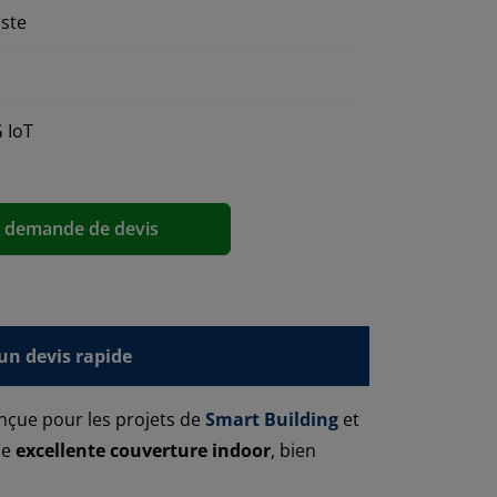
uste
 IoT
a demande de devis
n devis rapide
nçue pour les projets de
Smart Building
et
ne
excellente couverture indoor
, bien