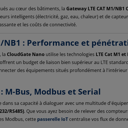
ués au cœur des bâtiments, la
Gateway LTE CAT M1/NB1 
s intelligents (électricité, gaz, eau, chaleur) et de capteur
sante et les coûts de connectivité.
1/NB1 : Performance et pénétrat
 la
CloudGate Nano
utilise les technologies
LTE Cat M1 et
ffrent un budget de liaison bien supérieur au LTE standard 
onnecter des équipements situés profondément à l'intérieu
 : M-Bus, Modbus et Serial
 dans sa capacité à dialoguer avec une multitude d'équipem
S232/RS485)
. Que vous ayez besoin de relever des compteurs 
ires Modbus, cette
passerelle IoT
centralise vos flux de donné