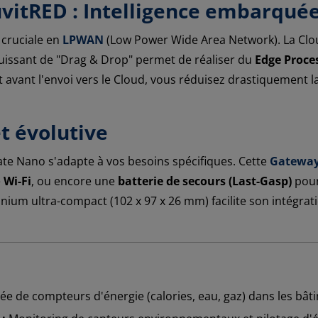
uvitRED : Intelligence embarqué
 cruciale en
LPWAN
(Low Power Wide Area Network). La Clo
 puissant de "Drag & Drop" permet de réaliser du
Edge Proce
t avant l'envoi vers le Cloud, vous réduisez drastiquement l
t évolutive
ate Nano s'adapte à vos besoins spécifiques. Cette
Gateway
e
Wi-Fi
, ou encore une
batterie de secours (Last-Gasp)
pour
ium ultra-compact (102 x 97 x 26 mm) facilite son intégrati
e de compteurs d'énergie (calories, eau, gaz) dans les bâtim