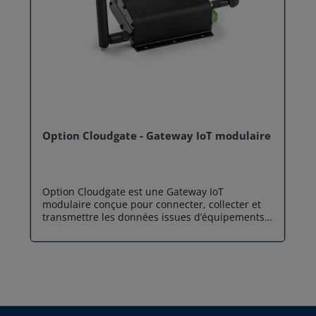
Option Cloudgate - Gateway IoT modulaire
Option Cloudgate est une Gateway IoT
modulaire conçue pour connecter, collecter et
transmettre les données issues d’équipements
industriels, tertiaires et énergétiques. Grâce à
ses multiples options de connectivité (LoRaWAN,
LTE, Ethernet) et à ses cartes d’extension
interchangeables, elle s’adapte parfaitement
aux projets IoT, M2M et Smart Industry les plus
exigeants. Une Gateway IoT modulaire pensée
pour l’IoT professionnel Option Cloudgate se