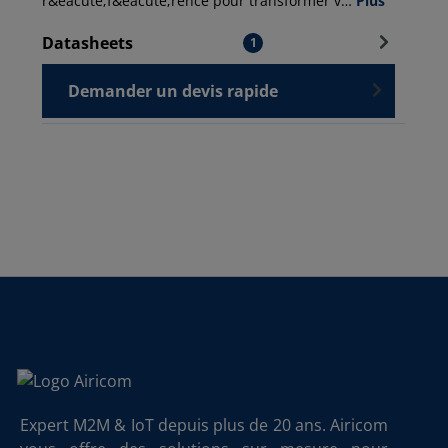
r&eacute;f&eacute;rence pour transformer v…
Plus
Datasheets
1
Demander un devis rapide
Expert M2M & IoT depuis plus de 20 ans. Airicom