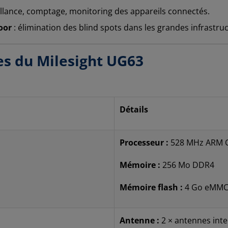
illance, comptage, monitoring des appareils connectés.
oor
: élimination des blind spots dans les grandes infrastru
es du Milesight UG63
Détails
Processeur :
528 MHz ARM C
Mémoire :
256 Mo DDR4
Mémoire flash :
4 Go eMM
Antenne :
2 × antennes int