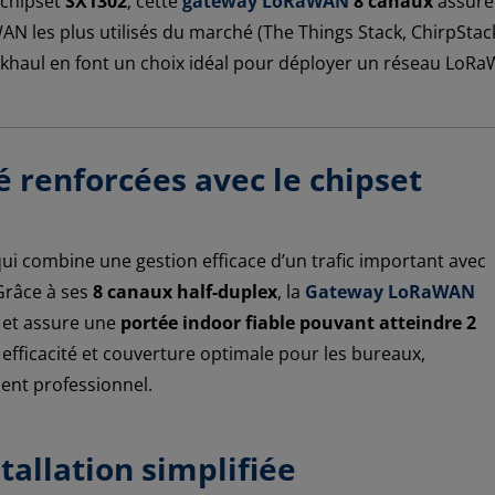
 chipset
SX1302
, cette
gateway LoRaWAN
8 canaux
assure 
N les plus utilisés du marché (The Things Stack, ChirpStack, 
khaul en font un choix idéal pour déployer un réseau LoR
 renforcées avec le chipset
qui combine une gestion efficace d’un trafic important avec
Grâce à ses
8 canaux half-duplex
, la
Gateway LoRaWAN
et assure une
portée indoor fiable pouvant atteindre 2
té, efficacité et couverture optimale pour les bureaux,
ent professionnel.
tallation simplifiée