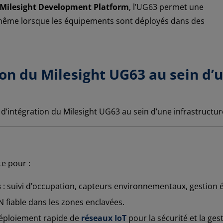
Milesight Development Platform
, l’UG63 permet une
é, même lorsque les équipements sont déployés dans des
ion du Milesight UG63 au sein d’u
te pour :
s
: suivi d’occupation, capteurs environnementaux, gestion 
fiable dans les zones enclavées.
éploiement rapide de
réseaux IoT
pour la sécurité et la ges