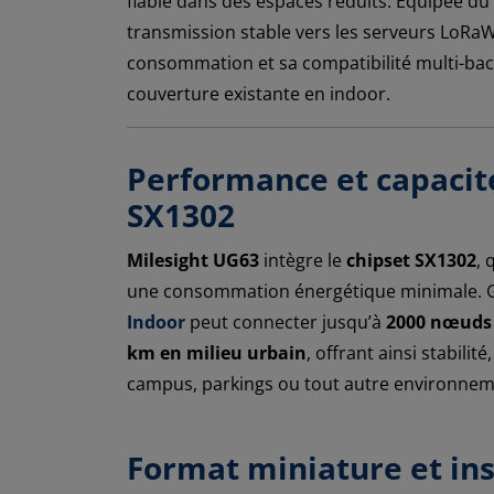
fiable dans des espaces réduits. Équipée du
transmission stable vers les serveurs LoRaWA
consommation et sa compatibilité multi-bac
couverture existante en indoor.
Performance et capacité
SX1302
Milesight UG63
intègre le
chipset SX1302
, 
une consommation énergétique minimale. 
Indoor
peut connecter jusqu’à
2000 nœuds
km en milieu urbain
, offrant ainsi stabili
campus, parkings ou tout autre environnem
Format miniature et ins