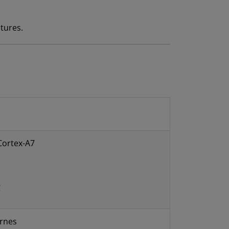
ctures.
ortex-A7
C
ernes