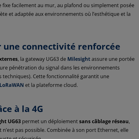
 fixe facilement au mur, au plafond ou simplement posée
rète et adaptée aux environnements où l’esthétique et la
 une connectivité renforcée
externes
, la gateway UG63 de
Milesight
assure une portée
leure pénétration du signal dans les environnements
 techniques). Cette fonctionnalité garantit une
s LoRaWAN
et la plateforme cloud.
âce à la 4G
ght UG63
permet un déploiement
sans câblage réseau
,
net n’est pas possible. Combinée à son port Ethernet, elle
uste et sécurisée.