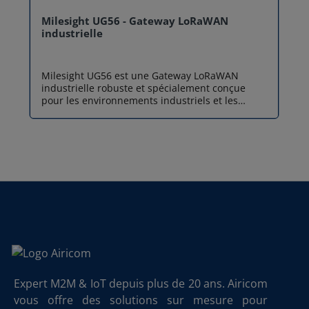
Milesight UG56 - Gateway LoRaWAN
industrielle
Milesight UG56 est une Gateway LoRaWAN
industrielle robuste et spécialement conçue
pour les environnements industriels et les
déploiements IoT/M2M de moyenne et grande
envergure. Équipée de la puce LoRa SX1302 et
d’un processeur Quad-Core ARM haute
performance, cette gateway Milesight offre une
capacité exceptionnelle, pouvant gérer plus de
2000 dispositifs LoRaWAN avec une couverture
allant jusqu’à 15 km en champ libre.
Polyvalente, fiable et simple à intégrer, la
Gateway LoRaWAN Milesight UG56 est idéale
pour les applications Smart Building, Smart
Industry ou tout projet nécessitant une
connectivité LoRaWAN stable et professionnelle.
Performance industrielle pour des
environnements exigeants Milesight UG56
Expert M2M & IoT depuis plus de 20 ans. Airicom
intègre un processeur Quad-Core ARM Cortex-
vous offre des solutions sur mesure pour
A35 à 1.3 GHz, couplé à 512 Mo de RAM DDR3 et