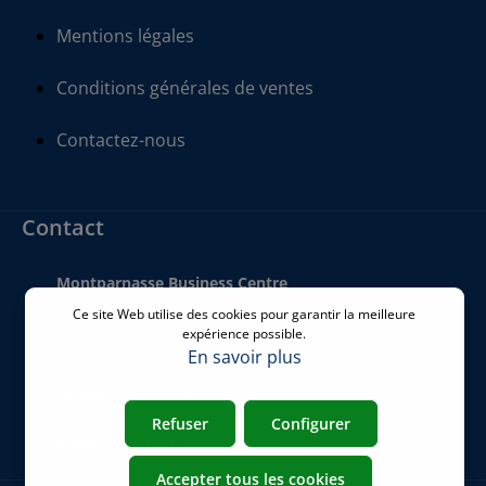
Mentions légales
Conditions générales de ventes
Contactez-nous
Contact
Montparnasse Business Centre
140 bis Rue de Rennes
Ce site Web utilise des cookies pour garantir la meilleure
75006 Paris
expérience possible.
France
En savoir plus
Téléphone
:
+33 01 77 62 46 24
Refuser
Configurer
Email
:
commercial@airicom.fr
Accepter tous les cookies