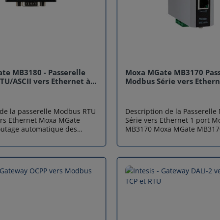
te MB3180 - Passerelle
Moxa MGate MB3170 Pass
U/ASCII vers Ethernet à 1
Modbus Série vers Ethern
de la passerelle Modbus RTU
Description de la Passerell
ers Ethernet Moxa MGate
Série vers Ethernet 1 port 
MB3170 Moxa MGate MB3170
pour une configuration simple
passerelle Modbus série ver
r port TCP ou adresse IP pour
1 port, conçue pour convertir
ment flexible Conversion
protocoles Modbus TCP, RTU,
P et Modbus RTU/ASCII 1
Grâce à cette passerelle, vo
net, 1 port RS-232/422/485 16
facilement connecter des é
P simultanés, jusqu'à 32
Modbus série à des réseaux 
r maître Installation
permettant ainsi une intégra
iption de la
entre les appareils industrie
 Modbus RTU ou ASCII vers
traditionnels et les infrastru
Moxa MGate MB3180
réseau modernes. La Gatew