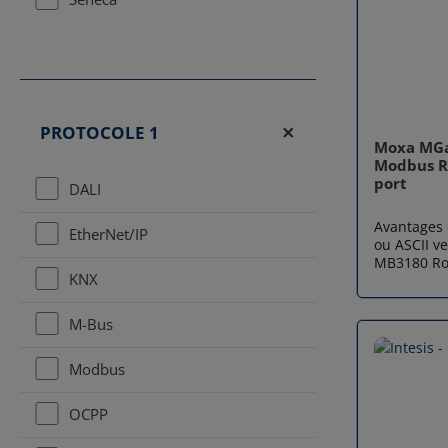
PROTOCOLE 1
Moxa MGa
Modbus RT
port
DALI
Avantages 
EtherNet/IP
ou ASCII v
MB3180 Routage automatique des
KNX
appareils 
Routage pa
un déploie
M-Bus
Modbus TC
port Ether
Modbus
maîtres TC
requêtes pa
matérielle facile Descr
OCPP
passerelle
Ethernet 