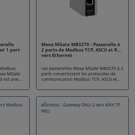
erelle
Moxa MGate MB3270 - Passerelle à
et 1 port
2 ports de Modbus TCP, ASCII et RTU
vers Ethernet
e Modbus
Les passerelles Moxa MGate MB3270 à 2
Moxa MGate
ports convertissent les protocoles de
 est une
communication Modbus TCP, ASCII et
s Ethernet à
RTU. Ces gateways offrent à la fois une
 les
communication série vers Ethernet et
 et ASCII.
une communication série (maître) vers
us pouvez
série (esclave).Prend en charge l'Auto
quipements
Device Routung pour une configuration
Ethernet,
aisée Prend en charge le routage par
tion fluide
port TCP ou adresse IP pour un
ls
déploiement flexible Connexion jusqu'à
ctures
32 serveurs Modbus TCP Raccorde
ay Modbus
jusqu'à 31 ou 62 slaves Modbus