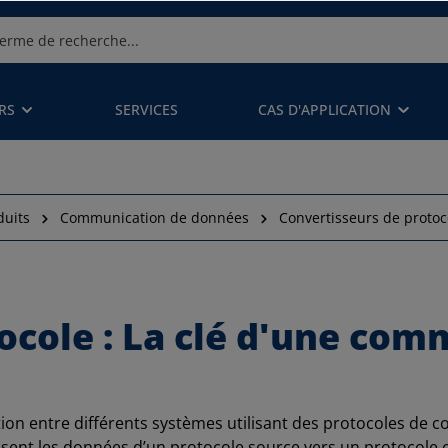
RS
SERVICES
CAS D'APPLICATION
duits
Communication de données
Convertisseurs de protoc
ocole : La clé d'une com
on entre différents systèmes utilisant des protocoles de 
ent les données d’un protocole source vers un protocole ci