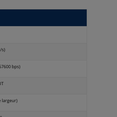
/s)
 57600 bps)
UT
 largeur)