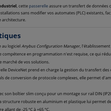
ndustriel
, cette
passerelle
assure un transfert de données cy
nstallations sans modifier vos automates (PLC) existants, fa
 architecture.
tiques
 au logiciel
Anybus Configuration Manager
, l'établissemen
ne compétence en programmation n'est requise, ce qui rédu
e marché de vos solutions.
relle DeviceNet prend en charge la gestion du transfert des
s de conversion de protocole complexes, elle permet d'amél
ec son boîtier slim conçu pour un montage sur rail DIN (IP2
a structure robuste en aluminium et plastique lui permet 
 allant de -25 °C à +65 °C.