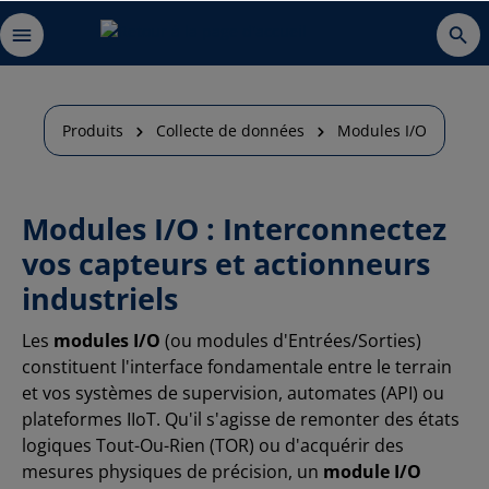
Produits
Collecte de données
Modules I/O
Modules I/O : Interconnectez
vos capteurs et actionneurs
industriels
Les
modules I/O
(ou modules d'Entrées/Sorties)
constituent l'interface fondamentale entre le terrain
et vos systèmes de supervision, automates (API) ou
plateformes IIoT. Qu'il s'agisse de remonter des états
logiques Tout-Ou-Rien (TOR) ou d'acquérir des
mesures physiques de précision, un
module I/O