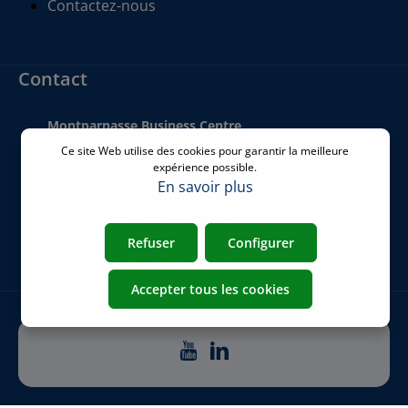
Contactez-nous
Contact
Montparnasse Business Centre
140 bis Rue de Rennes
Ce site Web utilise des cookies pour garantir la meilleure
75006 Paris
expérience possible.
France
En savoir plus
Téléphone
:
+33 01 77 62 46 24
Refuser
Configurer
Email
:
commercial@airicom.fr
Accepter tous les cookies