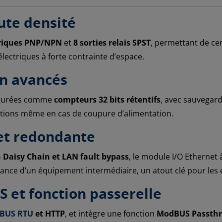
ute densité
riques PNP/NPN
et
8 sorties relais SPST
, permettant de ce
lectriques à forte contrainte d’espace.
on avancés
figurées comme
compteurs 32 bits rétentifs
, avec sauvegar
rmations même en cas de coupure d’alimentation.
et redondante
 Daisy Chain et LAN fault bypass
, le module I/O Ethernet 
lance d’un équipement intermédiaire, un atout clé pour les
 et fonction passerelle
dBUS RTU
et HTTP
, et intègre une fonction
ModBUS Passth