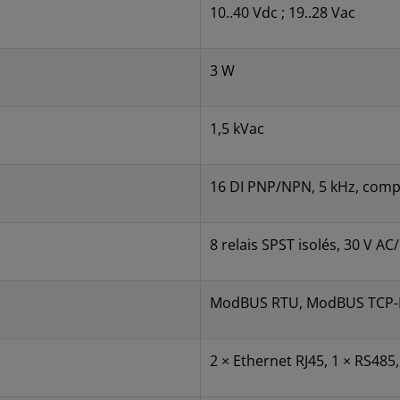
10..40 Vdc ; 19..28 Vac
3 W
1,5 kVac
16 DI PNP/NPN, 5 kHz, compt
8 relais SPST isolés, 30 V AC
ModBUS RTU, ModBUS TCP-I
2 × Ethernet RJ45, 1 × RS485