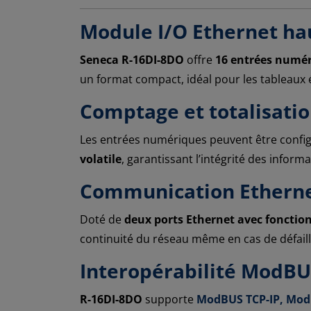
Module I/O Ethernet ha
Seneca R-16DI-8DO
offre
16 entrées numé
un format compact, idéal pour les tableaux é
Comptage et totalisati
Les entrées numériques peuvent être con
volatile
, garantissant l’intégrité des info
Communication Ethern
Doté de
deux ports Ethernet avec fonction
continuité du réseau même en cas de défail
Interopérabilité ModBUS
R-16DI-8DO
supporte
ModBUS TCP-IP, Mo