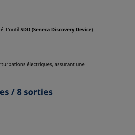
ué
. L’outil
SDD (Seneca Discovery Device)
erturbations électriques, assurant une
s / 8 sorties