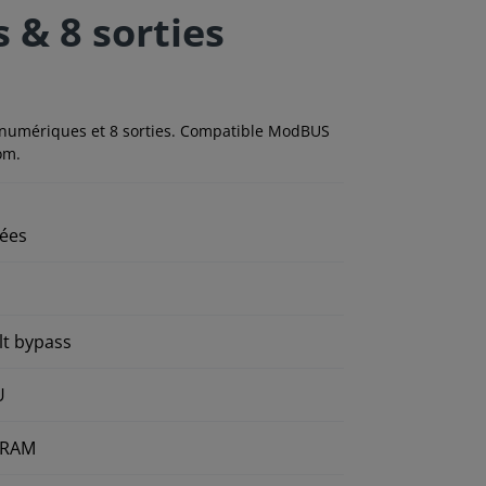
 & 8 sorties
 numériques et 8 sorties. Compatible ModBUS
om.
lées
lt bypass
U
FeRAM