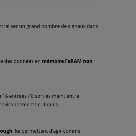
ntraliser un grand nombre de signaux dans
de des données en
mémoire FeRAM non
à 16 entrées / 8 sorties maintient la
 environnements critiques.
rough
, lui permettant d’agir comme