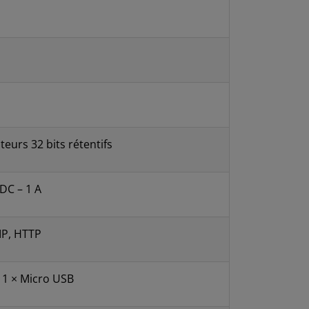
eurs 32 bits rétentifs
/DC – 1 A
P, HTTP
, 1 × Micro USB