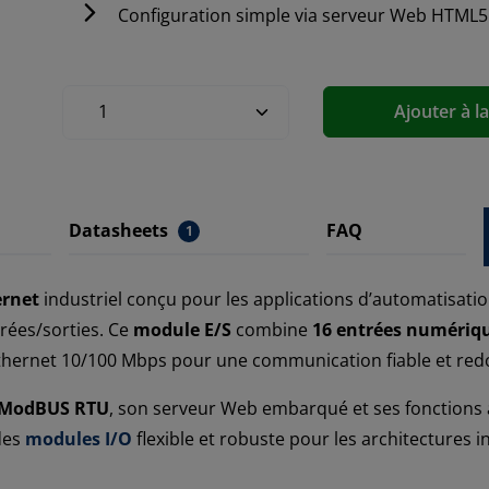
Configuration simple via serveur Web HTML
Ajouter à l
Datasheets
FAQ
1
ernet
industriel conçu pour les applications d’automatisatio
rées/sorties. Ce
module E/S
combine
16 entrées numériq
Ethernet 10/100 Mbps pour une communication fiable et re
 ModBUS RTU
, son serveur Web embarqué et ses fonctions a
des
modules I/O
flexible et robuste pour les architectures