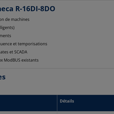
neca R-16DI-8DO
sion de machines
ligents)
ements
uence et temporisations
mates et SCADA
aux ModBUS existants
es
Détails