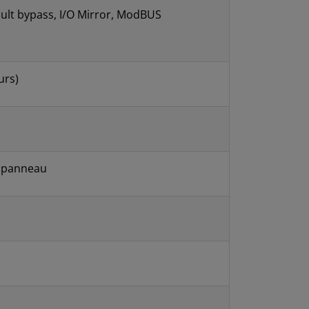
ault bypass, I/O Mirror, ModBUS
urs)
u panneau