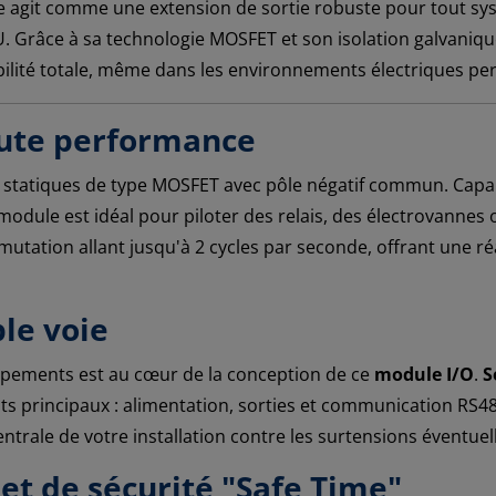
e agit comme une extension de sortie robuste pour tout sy
TU. Grâce à sa technologie MOSFET et son isolation galvani
abilité totale, même dans les environnements électriques pe
ute performance
s statiques de type MOSFET avec pôle négatif commun. Capa
ce module est idéal pour piloter des relais, des électrovanne
tation allant jusqu'à 2 cycles par seconde, offrant une ré
ple voie
ipements est au cœur de la conception de ce
module I/O
.
S
its principaux : alimentation, sorties et communication RS48
ntrale de votre installation contre les surtensions éventuell
 et de sécurité "Safe Time"