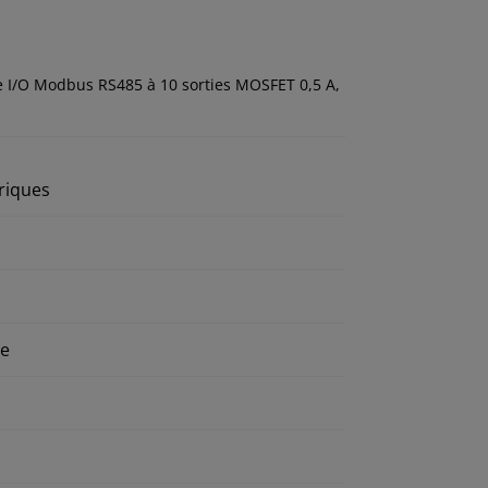
 I/O Modbus RS485 à 10 sorties MOSFET 0,5 A,
riques
le