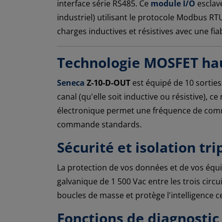
interface série RS485. Ce
module I/O
esclav
industriel) utilisant le protocole Modbus R
charges inductives et résistives avec une fi
Technologie MOSFET ha
Seneca
Z-10-D-OUT
est équipé de 10 sortie
canal (qu'elle soit inductive ou résistive), 
électronique permet une fréquence de commu
commande standards.
Sécurité et isolation tri
La protection de vos données et de vos équ
galvanique de 1 500 Vac entre les trois circu
boucles de masse et protège l'intelligence ce
Fonctions de diagnostic