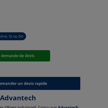
série, DI ou DO
a demande de devis
emander un devis rapide
r Advantech
des Objets Industriel). Conçu par
Advantech