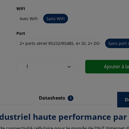
WiFi
Avec WiFi
Sans WiFi
Port
2× ports sériel RS232/RS485, 4× DI, 2× DO
Sans port 
Ajouter à l
Datasheets
1
D
industriel haute performance pa
e connectivité cellulaire pour le monde de l'IIoT (Internet 