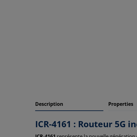
Description
Properties
ICR-4161 : Routeur 5G 
ICR-4161
représente la nouvelle génération d