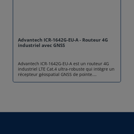
Advantech ICR-1642G-EU-A - Routeur 4G
industriel avec GNSS
Advantech ICR-1642G-EU-A est un routeur 4G
industriel LTE Cat.4 ultra-robuste qui intègre un
récepteur géospatial GNSS de pointe.
Spécifiquement conçu pour les applications de
mobilité, de transport et de suivi d'actifs
critiques, ce modèle permet non seulement de
connecter vos équipements filaires (IP et série)
au réseau cellulaire, mais également de suivre
avec une précision absolue la position
géographique de vos infrastructures mobiles en
temps réel. Récepteur GNSS multi-constellations
intégré La spécificité majeure de Advantech ICR-
1642G-EU-A réside dans son récepteur de
géolocalisation par satellite (GNSS) de haute