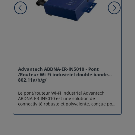
Advantech ABDNA-ER-IN5010 - Pont
/Routeur Wi-Fi industriel double bande
802.11a/b/g/
Le pont/routeur Wi‑Fi industriel Advantech
ABDNA‑ER‑IN5010 est une solution de
connectivité robuste et polyvalente, conçue pour
les environnements industriels et les
applications IoT/M2M exigeantes. Cet
équipement agit comme un pont fiable entre un
réseau filaire Ethernet (10/100 Mbps) et un
réseau sans fil dual‑band (2,4 GHz et 5 GHz), ou