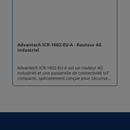
Advantech ICR-1602-EU-A - Routeur 4G
industriel
Advantech ICR-1602-EU-A est un routeur 4G
industriel et une passerelle de connectivité IoT
compacte, spécialement conçue pour sécuriser
et fiabiliser les communications sans fil de vos
équipements critiques. Animé par le système
d'exploitation robuste Linux ICR-OS, ce boîtier
durci permet de connecter facilement tous vos
appareils IP au réseau cellulaire LTE Cat.4.
Offrant des débits descendants allant jusqu'à
150 Mbps, il représente la solution idéale pour
les déploiements de masse de type M2M
(Machine-to-Machine) exigeant une haute