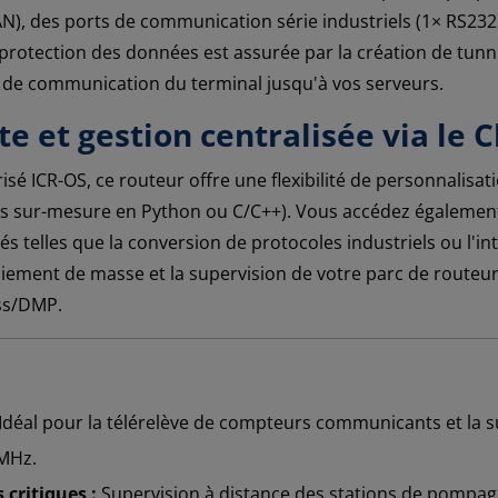
 des ports de communication série industriels (1× RS232 e
 protection des données est assurée par la création de tunne
x de communication du terminal jusqu'à vos serveurs.
e et gestion centralisée via le 
sé ICR-OS, ce routeur offre une flexibilité de personnalisati
s sur-mesure en Python ou C/C++). Vous accédez également
és telles que la conversion de protocoles industriels ou l'i
oiement de masse et la supervision de votre parc de routeur
ss/DMP.
Idéal pour la télérelève de compteurs communicants et la su
 MHz.
 critiques :
Supervision à distance des stations de pompage