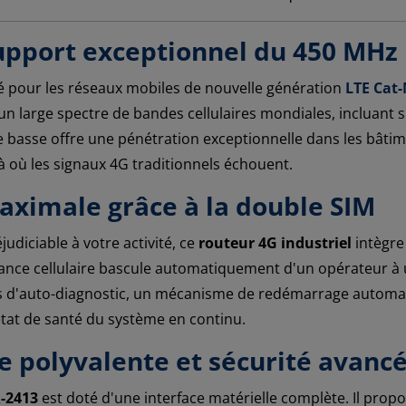
upport exceptionnel du 450 MHz
é pour les réseaux mobiles de nouvelle génération
LTE Cat-
r un large spectre de bandes cellulaires mondiales, incluan
 basse offre une pénétration exceptionnelle dans les bâtime
à où les signaux 4G traditionnels échouent.
aximale grâce à la double SIM
judiciable à votre activité, ce
routeur 4G industriel
intègre
dance cellulaire bascule automatiquement d'un opérateur à u
 d'auto-diagnostic, un mécanisme de redémarrage automati
état de santé du système en continu.
le polyvalente et sécurité avanc
-2413
est doté d'une interface matérielle complète. Il pro